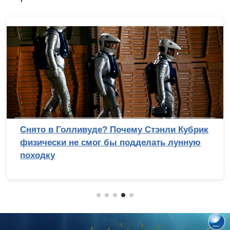
Снято в Голливуде? Почему Стэнли Кубрик
физически не смог бы подделать лунную
походку