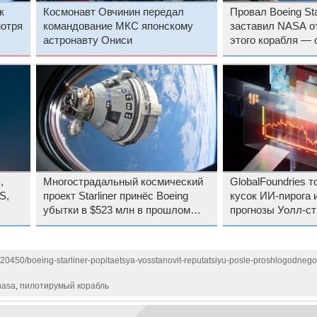
к
Космонавт Овчинин передал
Провал Boeing Sta
мотря
командование МКС японскому
заставил NASA от
астронавту Ониси
этого корабля — 
полетит на МКС
,
Многострадальный космический
GlobalFoundries 
S,
проект Starliner принёс Boeing
кусок ИИ-пирога 
убытки в $523 млн в прошлом
прогнозы Уолл-ст
году
квартале
120450/boeing-starliner-popitaetsya-vosstanovit-reputatsiyu-posle-proshlogodnego
nasa
,
пилотирумый корабль