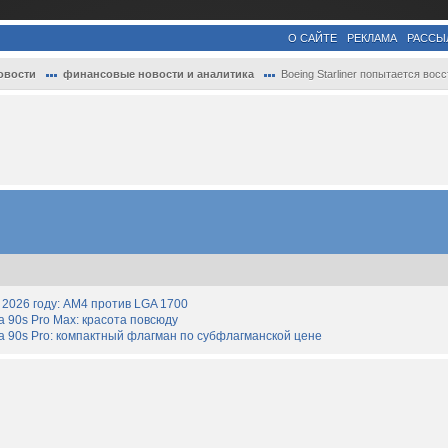
О САЙТЕ
РЕКЛАМА
РАССЫ
овости
финансовые новости и аналитика
Boeing Starliner попытается восстановить..
2026 году: AM4 против LGA 1700
90s Pro Max: красота повсюду
 90s Pro: компактный флагман по субфлагманской цене