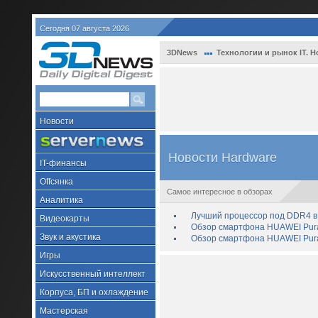
Сегодня 07 августа 2026
3DNews
Технологии и рынок IT. Н
Новости
Новости Hardware
IT-финансы
Offсянка
Самое интересное в обзорах
Аналитика
Лучший процессор под DDR4 в 
Видеокарты
Обзор смартфона HUAWEI Pura 
Звук и акустика
Обзор смартфона HUAWEI Pura
Игры
Искусственный интеллект
Корпуса, БП и охлаждение
Мастерская