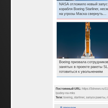
NASA отложило новый запус
корабля Boeing Starliner, нес
на угрозы Маска свернуть
полёты SpaceX Dragon
Boeing призвала сотрудников
занятых в проекте ракеты SL
готовиться к увольнениям
Постоянный URL:
https://3dnews.ru/1
lyudey-na-mks
Теги:
boeing
,
starliner
,
запуск ракеты
,
← В прошлое