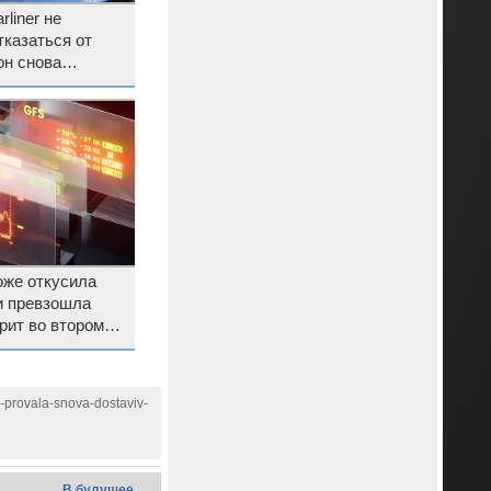
rliner не
казаться от
он снова
тоже откусила
и превзошла
рит во втором
-provala-snova-dostaviv-
В будущее →