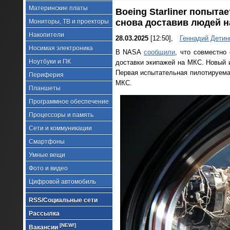
Материнские платы
Boeing Starliner попыт
снова доставив людей 
Мониторы, ТВ и проекторы
Накопители
28.03.2025
[12:50],
Геннадий Детин
Носимая электроника
В NASA
сообщили
, что совместно
Ноутбуки и ПК
доставки экипажей на МКС. Новый и
Первая испытательная пилотируемая
Периферия
МКС.
Планшеты
Программное обеспечение
Процессоры и память
Сети и коммуникации
Смартфоны
Умные вещи
Фото и видео
Цифровой автомобиль
RSS/Социальные сети
Рассылка
[NEW!]
Вакансии