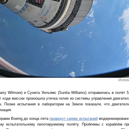
Источ
ry Wilmore) и Сунита Уильямс (Sunita Williams) отправились в полёт 
 В ходе миссии произошла утечка гелия из системы управления двигател
ы. Позже испытания в лаборатории на Земле показали, что двигател
изация.
рами Boeing до конца лета
проведут серию испытаний
модернизированны
ому испытательному пилотируемому полёту. Проблемы с кораблём пр