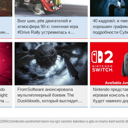
Визг шин, рёв двигателей и
40 кадров/с и «м
атмосфера 90-х: гоночная игра
хорошая» графика
лин
#Drive Rally устремилась к
подробности Cybe
выходу из раннего доступа
Nintendo Switch 2
ndo
FromSoftware анонсировала
Nintendo предста
ght:
мультиплеерный боевик The
игровая консоль 
ла 5
Duskbloods, который выглядит
будет намного до
как смесь Elden Ring и Bloodborne
Switch
— это эксклюзив Nintendo Switch
2
120691/nintendo-podnimet-tseni-na-igri-ranshe-taketwo-s-gta-vi-mario-kart-world-dl