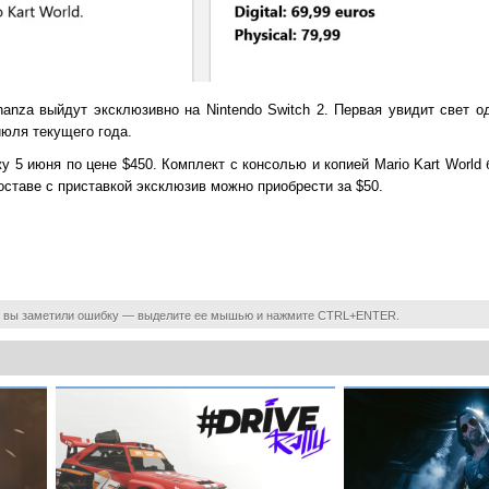
nanza выйдут эксклюзивно на Nintendo Switch 2. Первая увидит свет 
июля текущего года.
жу 5 июня по цене $450. Комплект с консолью и копией Mario Kart World 
оставе с приставкой эксклюзив можно приобрести за $50.
 вы заметили ошибку — выделите ее мышью и нажмите CTRL+ENTER.