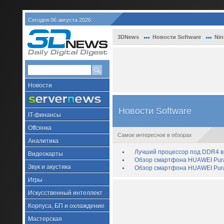
Сегодня 06 августа 2026
3DNews
Новости Software
Nin
Новости
Новости Software
IT-финансы
Offсянка
Самое интересное в обзорах
Аналитика
Лучший процессор под DDR4 в 
Видеокарты
Обзор смартфона HUAWEI Pura 
Звук и акустика
Обзор смартфона HUAWEI Pura
Игры
Искусственный интеллект
Корпуса, БП и охлаждение
Мастерская