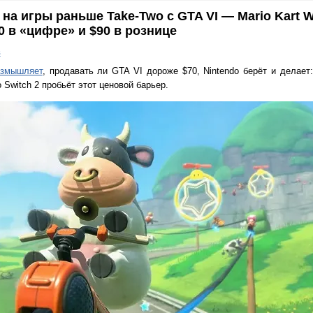
на игры раньше Take-Two с GTA VI — Mario Kart W
80 в «цифре» и $90 в рознице
в
азмышляет
, продавать ли GTA VI дороже $70, Nintendo берёт и делает
o Switch 2 пробьёт этот ценовой барьер.