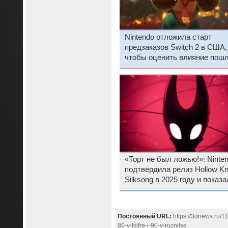
Nintendo отложила старт
предзаказов Switch 2 в США,
чтобы оценить влияние пош
Трампа
«Торт не был ложью!»: Ninte
подтвердила релиз Hollow Kni
Silksong в 2025 году и показа
секунд геймплея
Постоянный URL:
https://3dnews.ru/1
80-v-tsifre-i-90-v-roznitse