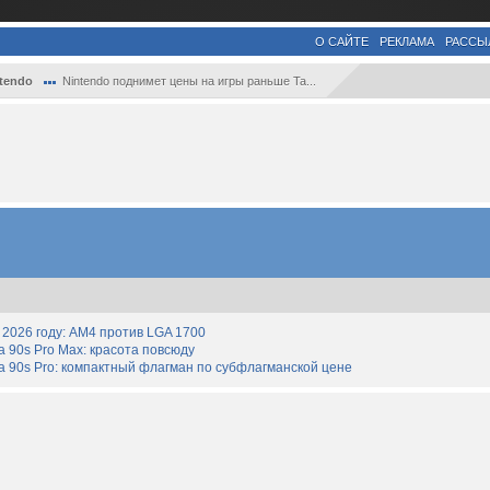
О САЙТЕ
РЕКЛАМА
РАССЫ
tendo
Nintendo поднимет цены на игры раньше Ta...
2026 году: AM4 против LGA 1700
90s Pro Max: красота повсюду
 90s Pro: компактный флагман по субфлагманской цене