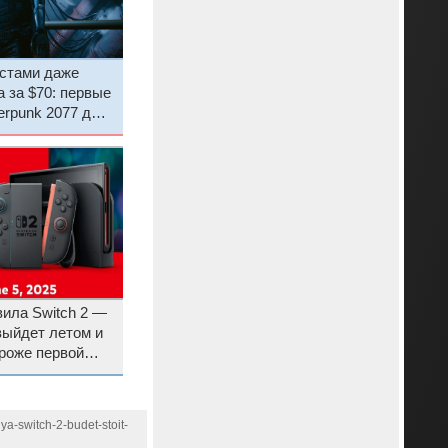
естами даже
 за $70: первые
rpunk 2077 для
вила Switch 2 —
выйдет летом и
роже первой
ya-switch-2-budet-stoit-