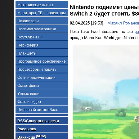
Материнские платы
Nintendo поднимет цены 
Switch 2 будет стоить $
Мониторы, ТВ и проекторы
Накопители
02.04.2025
[19:53],
Михаил Романо
Носимая электроника
Пока Take-Two Interactive только
р
Ноутбуки и ПК
аркада Mario Kart World для Nintend
Периферия
Планшеты
Программное обеспечение
Процессоры и память
Сети и коммуникации
Смартфоны
Умные вещи
Фото и видео
Цифровой автомобиль
RSS/Социальные сети
Рассылка
[NEW!]
Вакансии