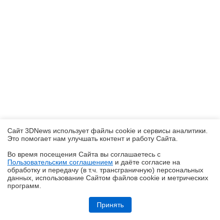
Сайт 3DNews использует файлы cookie и сервисы аналитики.
Это помогает нам улучшать контент и работу Cайта.
Во время посещения Cайта вы соглашаетесь с
Пользовательским соглашением
и даёте согласие на
✖
обработку и передачу (в т.ч. трансграничную) персональных
данных, использование Cайтом файлов cookie и метрических
программ.
Обзор робота-газонокосилки Dreame Roboticmower A1 Pro 2000: когда
на дачу приезжаешь только отдыхать
Принять