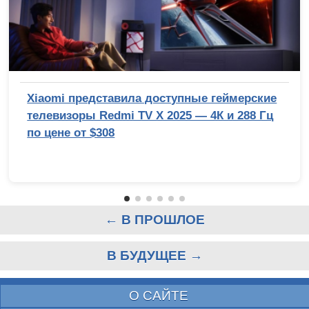
Xiaomi представила доступные геймерские
телевизоры Redmi TV X 2025 — 4К и 288 Гц
по цене от $308
← В ПРОШЛОЕ
В БУДУЩЕЕ →
О САЙТЕ