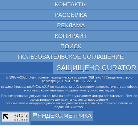
КОНТАКТЫ
РАССЫЛКА
РЕКЛАМА
КОПИРАЙТ
ПОИСК
ПОЛЬЗОВАТЕЛЬСКОЕ СОГЛАШЕНИЕ
ЗАЩИЩЕНО CURATOR
© 1997—2026 Электронное периодическое издание "3ДНьюс" | Свидетельство о
регистрации СМИ Эл ФС 77-22224
выдано Федеральной Службой по надзору за соблюдением законодательства в сфере
массовых коммуникаций и охране культурного наследия
При цитировании документа ссылка на сайт с указанием автора обязательна. Полное
заимствование документа является нарушением
российского и международного законодательства и возможно только с согласия
редакции 3DNews.