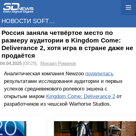
НОВОСТИ SOFTWARE
Россия заняла четвёртое место по
размеру аудитории в Kingdom Come:
Deliverance 2, хотя игра в стране даже не
продаётся
04.04.2025
[09:29],
Михаил Романов
Аналитическая компания Newzoo
поделилась
результатами исследования аудитории и первых
успехов средневекового ролевого экшена с
открытым миром
Kingdom Come: Deliverance 2
от
разработчиков из чешской Warhorse Studios.