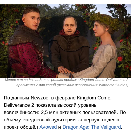
Менее чем за две недели с релиза продажи Kingdom Come: Deliverance 2
превысили 2 млн копий (источник изображения: Warhorse Studios)
По данным Newzoo, в феврале Kingdom Come:
Deliverance 2 показала высокий уровень
вовлечённости: 2,5 млн активных пользователей. По
объёму ежедневной аудитории за первую неделю
проект обошёл
Avowed
и
Dragon Age: The Veilguard
.