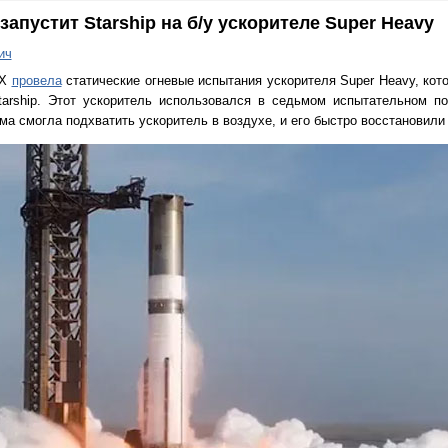
апустит Starship на б/у ускорителе Super Heavy
ич
eX
провела
статические огневые испытания ускорителя Super Heavy, кото
tarship. Этот ускоритель использовался в седьмом испытательном по
ма смогла подхватить ускоритель в воздухе, и его быстро восстановили 