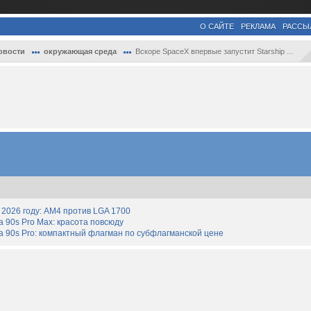
О САЙТЕ
РЕКЛАМА
РАССЫ
овости
окружающая среда
Вскоре SpaceX впервые запустит Starship ...
2026 году: AM4 против LGA 1700
90s Pro Max: красота повсюду
 90s Pro: компактный флагман по субфлагманской цене