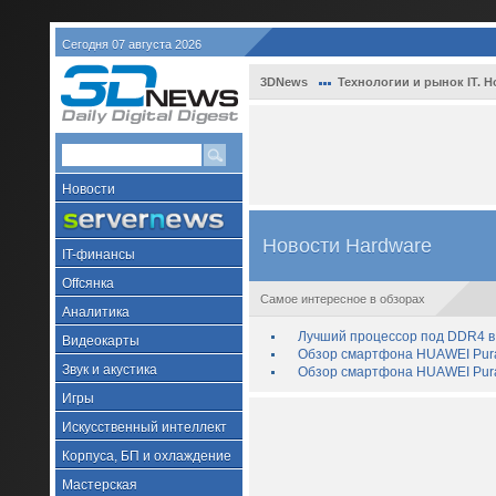
Сегодня 07 августа 2026
3DNews
Технологии и рынок IT. Н
Новости
Новости Hardware
IT-финансы
Offсянка
Самое интересное в обзорах
Аналитика
Лучший процессор под DDR4 в 
Видеокарты
Обзор смартфона HUAWEI Pura 
Звук и акустика
Обзор смартфона HUAWEI Pura
Игры
Искусственный интеллект
Корпуса, БП и охлаждение
Мастерская