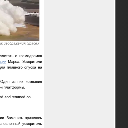
к изображения: SpaceX
взлетать с космодромов
ации
Марса. Ускорители
ля плавного спуска на
 Один из них компания
ной платформы.
hed and returned on
сии. Заменить пришлось
тановленный ускоритель