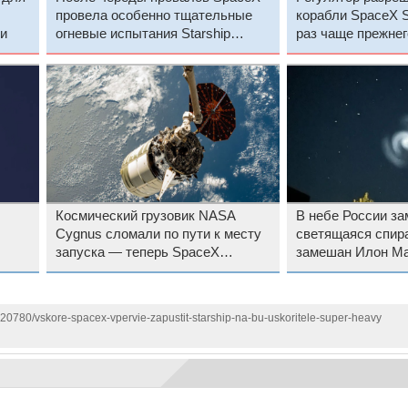
провела особенно тщательные
корабли SpaceX St
и
огневые испытания Starship
раз чаще прежнег
перед девятым полётом
Космический грузовик NASA
В небе России за
Cygnus сломали по пути к месту
светящаяся спир
запуска — теперь SpaceX
замешан Илон М
придётся отвезти на МКС больше
продовольствия
120780/vskore-spacex-vpervie-zapustit-starship-na-bu-uskoritele-super-heavy