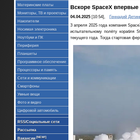
Материнские платы
Вскоре SpaceX впервые з
Мониторы, ТВ и проекторы
04.04.2025
[10:54],
Геннадий Детин
Накопители
3 апреля 2025 года компания Spac
Носимая электроника
испытательному полёту корабля S
Ноутбуки и ПК
текущего года. Тогда стартовая фер
Периферия
Планшеты
Программное обеспечение
Процессоры и память
Сети и коммуникации
Смартфоны
Умные вещи
Фото и видео
Цифровой автомобиль
RSS/Социальные сети
Рассылка
[NEW!]
Вакансии