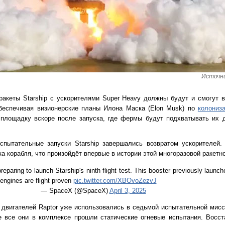
Источни
 ракеты Starship с ускорителями Super Heavy должны будут и смогут 
беспечивая визионерские планы Илона Маска (Elon Musk) по
колониз
 площадку вскоре после запуска, где фермы будут подхватывать их д
пытательные запуски Starship завершались возвратом ускорителей.
ка корабля, что произойдёт впервые в истории этой многоразовой ракет
reparing to launch Starship's ninth flight test. This booster previously launc
 engines are flight proven
pic.twitter.com/XBOvoZezvJ
— SpaceX (@SpaceX)
April 3, 2025
х двигателей Raptor уже использовались в седьмой испытательной мис
е все они в комплексе прошли статические огневые испытания. Восс