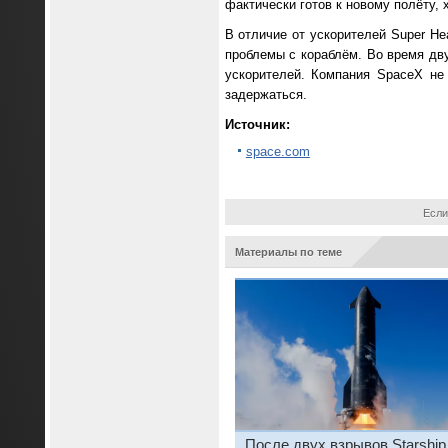
фактически готов к новому полёту, 
В отличие от ускорителей Super H
проблемы с кораблём. Во время дв
ускорителей. Компания SpaceX не
задержаться.
Источник:
space.com
Если
Материалы по теме
После двух взрывов Starship