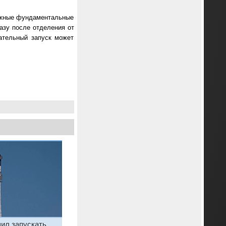
можные фундаментальные
азу после отделения от
ательный запуск может
ил запускать