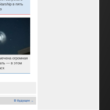
arship в пять
о
мечена огромная
аль — в этом
аск
В будущее →