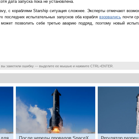
хотя дата запуска пока не установлена.
eavy, с кораблями Starship ситуация сложнее. Эксперты отмечают воз
ух последних испытательных запусков оба корабля
взорвались
почти ср
 может позволить себе третью аварию подряд, поэтому новый испыт
 вы заметили ошибку — выделите ее мышью и нажмите CTRL+ENTER.
 для
После череды провалов SpaceX
Регулятор разреш