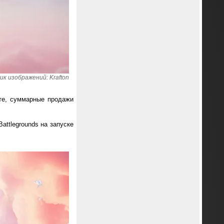
к изображений: Krafton
те, суммарные продажи
attlegrounds на запуске