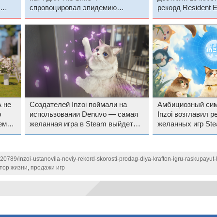
спровоцировал эпидемию
рекорд Resident Ev
спонтанной беременности
устоял
ис
 не
Создателей Inzoi поймали на
Амбициозный сим
р
использовании Denuvo — самая
Inzoi возглавил р
ем
желанная игра в Steam выйдет
желанных игр Ste
без скандальной защиты
Hollow Knight: Sil
120789/inzoi-ustanovila-noviy-rekord-skorosti-prodag-dlya-krafton-igru-raskupayu
тор жизни
,
продажи игр