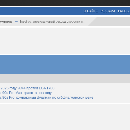
О САЙТЕ
РЕКЛАМА
РАССЫ
мулятор
Inzoi установила новый рекорд скорости п...
2026 году: AM4 против LGA 1700
90s Pro Max: красота повсюду
 90s Pro: компактный флагман по субфлагманской цене