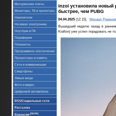
Материнские платы
Inzoi установила новый 
быстрее, чем PUBG
Мониторы, ТВ и проекторы
Накопители
04.04.2025
[12:15],
Михаил Романо
Носимая электроника
Вышедший неделю назад в раннем 
Ноутбуки и ПК
Krafton) уже успел порадовать не то
Периферия
Планшеты
Программное обеспечение
Процессоры и память
Сети и коммуникации
Смартфоны
Умные вещи
Фото и видео
Цифровой автомобиль
RSS/Социальные сети
Рассылка
[NEW!]
Вакансии