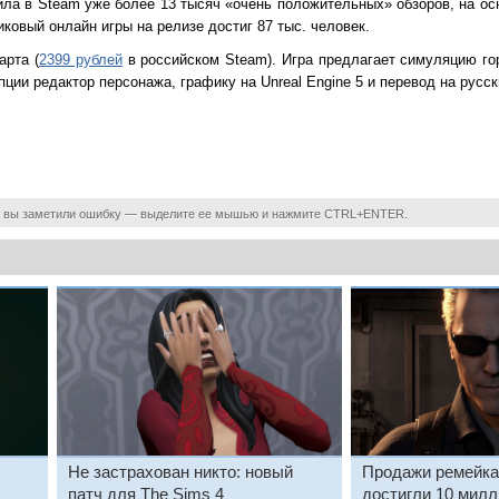
ила в Steam уже более 13 тысяч «очень положительных» обзоров, на ос
иковый онлайн игры на релизе достиг 87 тыс. человек.
арта (
2399 рублей
в российском Steam). Игра предлагает симуляцию го
опции редактор персонажа, графику на Unreal Engine 5 и перевод на русск
 вы заметили ошибку — выделите ее мышью и нажмите CTRL+ENTER.
Не застрахован никто: новый
Продажи ремейка R
патч для The Sims 4
достигли 10 мил