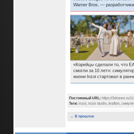
Warner Bros. — разработчики
Gotham Knights взялись за
крупнобюджетную игру-серв
«Корейцы сделали то, что EA
смогли за 10 лет»: симулято
жизни Inzoi стартовал в ранн
доступе Steam с «очень
положительными» отзывами
Постоянный URL:
https://3dnews.ru/1
Теги:
inzoi
,
inzoi studio
,
krafton
,
симуля
← В прошлое