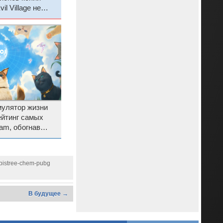
il Village не
улятор жизни
ейтинг самых
am, обогнав
ksong и Deadlock
t-bistree-chem-pubg
В будущее →