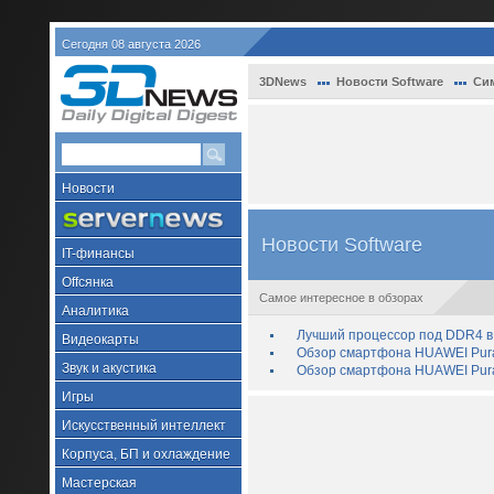
Сегодня 08 августа 2026
3DNews
Новости Software
Си
Новости
Новости Software
IT-финансы
Offсянка
Самое интересное в обзорах
Аналитика
Лучший процессор под DDR4 в 
Видеокарты
Обзор смартфона HUAWEI Pura 
Звук и акустика
Обзор смартфона HUAWEI Pura
Игры
Искусственный интеллект
Корпуса, БП и охлаждение
Мастерская