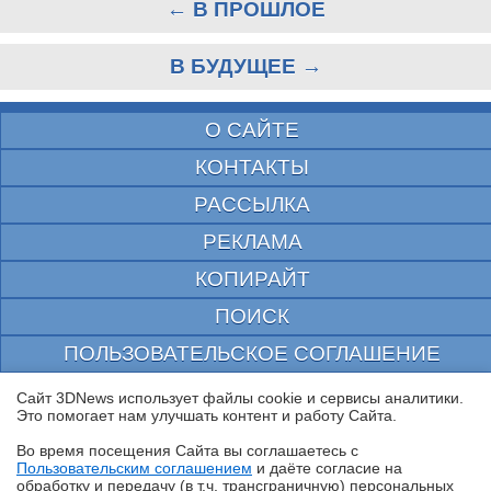
← В ПРОШЛОЕ
В БУДУЩЕЕ →
О САЙТЕ
КОНТАКТЫ
РАССЫЛКА
РЕКЛАМА
КОПИРАЙТ
ПОИСК
ПОЛЬЗОВАТЕЛЬСКОЕ СОГЛАШЕНИЕ
ЗАЩИЩЕНО CURATOR
Сайт 3DNews использует файлы cookie и сервисы аналитики.
Это помогает нам улучшать контент и работу Cайта.
© 1997—2026 Электронное периодическое издание "3ДНьюс" | Свидетельство о
регистрации СМИ Эл ФС 77-22224
Во время посещения Cайта вы соглашаетесь с
выдано Федеральной Службой по надзору за соблюдением законодательства в сфере
Пользовательским соглашением
и даёте согласие на
массовых коммуникаций и охране культурного наследия
✖
обработку и передачу (в т.ч. трансграничную) персональных