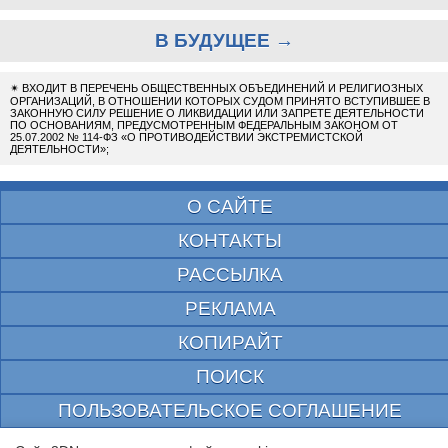
В БУДУЩЕЕ →
✴
ВХОДИТ В ПЕРЕЧЕНЬ ОБЩЕСТВЕННЫХ ОБЪЕДИНЕНИЙ И РЕЛИГИОЗНЫХ
ОРГАНИЗАЦИЙ, В ОТНОШЕНИИ КОТОРЫХ СУДОМ ПРИНЯТО ВСТУПИВШЕЕ В
ЗАКОННУЮ СИЛУ РЕШЕНИЕ О ЛИКВИДАЦИИ ИЛИ ЗАПРЕТЕ ДЕЯТЕЛЬНОСТИ
ПО ОСНОВАНИЯМ, ПРЕДУСМОТРЕННЫМ ФЕДЕРАЛЬНЫМ ЗАКОНОМ ОТ
25.07.2002 № 114-ФЗ «О ПРОТИВОДЕЙСТВИИ ЭКСТРЕМИСТСКОЙ
ДЕЯТЕЛЬНОСТИ»;
О САЙТЕ
КОНТАКТЫ
РАССЫЛКА
РЕКЛАМА
КОПИРАЙТ
ПОИСК
ПОЛЬЗОВАТЕЛЬСКОЕ СОГЛАШЕНИЕ
ЗАЩИЩЕНО CURATOR