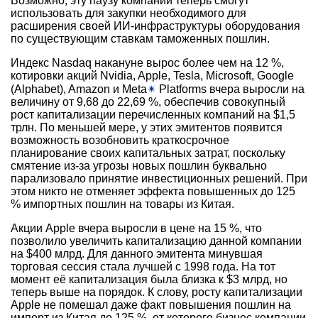
Возможно, эту паузу компании теперь смогут
использовать для закупки необходимого для
расширения своей ИИ-инфраструктуры оборудования
по существующим ставкам таможенных пошлин.
Индекс Nasdaq накануне вырос более чем на 12 %,
котировки акций Nvidia, Apple, Tesla, Microsoft, Google
(Alphabet), Amazon и Meta
✴
Platforms вчера выросли на
величину от 9,68 до 22,69 %, обеспечив совокупный
рост капитализации перечисленных компаний на $1,5
трлн. По меньшей мере, у этих эмитентов появится
возможность возобновить краткосрочное
планирование своих капитальных затрат, поскольку
смятение из-за угрозы новых пошлин буквально
парализовало принятие инвестиционных решений. При
этом никто не отменяет эффекта повышенных до 125
% импортных пошлин на товары из Китая.
Акции Apple вчера выросли в цене на 15 %, что
позволило увеличить капитализацию данной компании
на $400 млрд. Для данного эмитента минувшая
торговая сессия стала лучшей с 1998 года. На тот
момент её капитализация была близка к $3 млрд, но
теперь выше на порядок. К слову, росту капитализации
Apple не помешал даже факт повышения пошлин на
импорт из Китая до 125 %, от которого бизнес компании