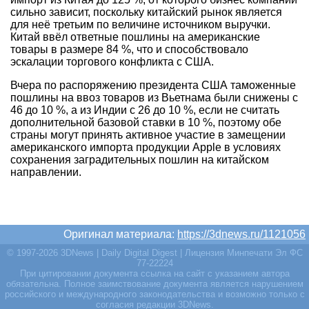
сильно зависит, поскольку китайский рынок является
для неё третьим по величине источником выручки.
Китай ввёл ответные пошлины на американские
товары в размере 84 %, что и способствовало
эскалации торгового конфликта с США.
Вчера по распоряжению президента США таможенные
пошлины на ввоз товаров из Вьетнама были снижены с
46 до 10 %, а из Индии с 26 до 10 %, если не считать
дополнительной базовой ставки в 10 %, поэтому обе
страны могут принять активное участие в замещении
американского импорта продукции Apple в условиях
сохранения заградительных пошлин на китайском
направлении.
Оригинал материала:
https://3dnews.ru/1121056
© 1997-2026 3DNews | Daily Digital Digest | Лицензия Минпечати Эл ФС
77-22224
При цитировании документа ссылка на сайт с указанием автора
обязательна. Полное заимствование документа является нарушением
российского и международного законодательства и возможно только с
согласия редакции 3DNews.