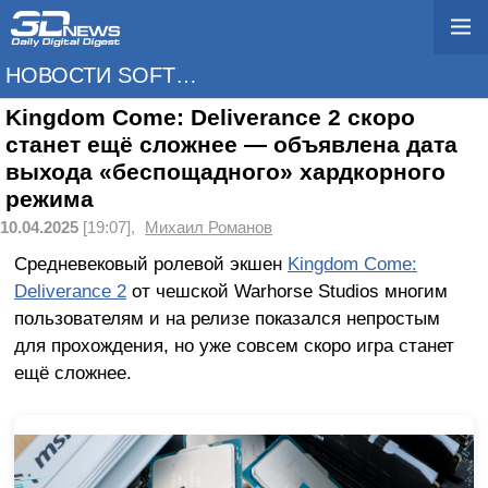
НОВОСТИ SOFTWARE
Kingdom Come: Deliverance 2 скоро
станет ещё сложнее — объявлена дата
выхода «беспощадного» хардкорного
режима
10.04.2025
[19:07],
Михаил Романов
Средневековый ролевой экшен
Kingdom Come:
Deliverance 2
от чешской Warhorse Studios многим
пользователям и на релизе показался непростым
для прохождения, но уже совсем скоро игра станет
ещё сложнее.