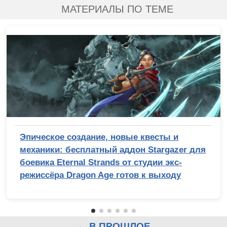
МАТЕРИАЛЫ ПО ТЕМЕ
Эпическое создание, новые квесты и
механики: бесплатный аддон Stargazer для
боевика Eternal Strands от студии экс-
режиссёра Dragon Age готов к выходу
← В ПРОШЛОЕ