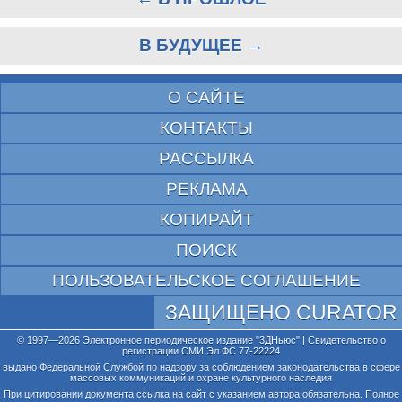
В БУДУЩЕЕ →
О САЙТЕ
КОНТАКТЫ
РАССЫЛКА
РЕКЛАМА
КОПИРАЙТ
ПОИСК
ПОЛЬЗОВАТЕЛЬСКОЕ СОГЛАШЕНИЕ
ЗАЩИЩЕНО CURATOR
© 1997—2026 Электронное периодическое издание "3ДНьюс" | Свидетельство о
регистрации СМИ Эл ФС 77-22224
выдано Федеральной Службой по надзору за соблюдением законодательства в сфере
массовых коммуникаций и охране культурного наследия
При цитировании документа ссылка на сайт с указанием автора обязательна. Полное