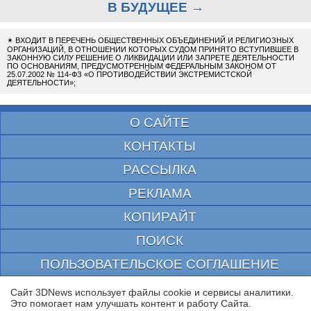
В БУДУЩЕЕ →
✴
ВХОДИТ В ПЕРЕЧЕНЬ ОБЩЕСТВЕННЫХ ОБЪЕДИНЕНИЙ И РЕЛИГИОЗНЫХ
ОРГАНИЗАЦИЙ, В ОТНОШЕНИИ КОТОРЫХ СУДОМ ПРИНЯТО ВСТУПИВШЕЕ В
ЗАКОННУЮ СИЛУ РЕШЕНИЕ О ЛИКВИДАЦИИ ИЛИ ЗАПРЕТЕ ДЕЯТЕЛЬНОСТИ
ПО ОСНОВАНИЯМ, ПРЕДУСМОТРЕННЫМ ФЕДЕРАЛЬНЫМ ЗАКОНОМ ОТ
25.07.2002 № 114-ФЗ «О ПРОТИВОДЕЙСТВИИ ЭКСТРЕМИСТСКОЙ
ДЕЯТЕЛЬНОСТИ»;
О САЙТЕ
КОНТАКТЫ
РАССЫЛКА
РЕКЛАМА
КОПИРАЙТ
ПОИСК
ПОЛЬЗОВАТЕЛЬСКОЕ СОГЛАШЕНИЕ
ЗАЩИЩЕНО CURATOR
Сайт 3DNews использует файлы cookie и сервисы аналитики.
Это помогает нам улучшать контент и работу Cайта.
© 1997—2026 Электронное периодическое издание "3ДНьюс" | Свидетельство о