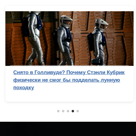
Снято в Голливуде? Почему Стэнли Кубрик
физически не смог бы подделать лунную
походку