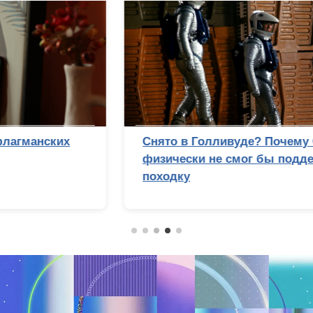
Снято в Голливуде? Почему Стэнли Кубрик
физически не смог бы подделать лунную
походку