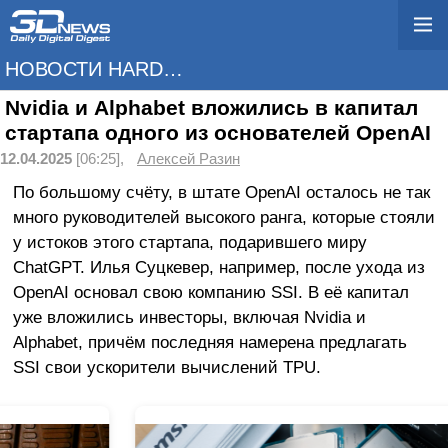
НОВОСТИ HARDWARE
Nvidia и Alphabet вложились в капитал
стартапа одного из основателей OpenAI
12.04.2025
[06:25],
Алексей Разин
По большому счёту, в штате OpenAI осталось не так
много руководителей высокого ранга, которые стояли
у истоков этого стартапа, подарившего миру
ChatGPT. Илья Суцкевер, например, после ухода из
OpenAI основал свою компанию SSI. В её капитал
уже вложились инвесторы, включая Nvidia и
Alphabet, причём последняя намерена предлагать
SSI свои ускорители вычислений TPU.