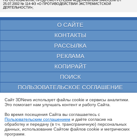
ПО ОСНОВАНИЯМ, ПРЕДУСМОТРЕННЫМ ФЕДЕРАЛЬНЫМ ЗАКОНОМ ОТ
25.07.2002 № 114-ФЗ «О ПРОТИВОДЕЙСТВИИ ЭКСТРЕМИСТСКОЙ
ДЕЯТЕЛЬНОСТИ»;
О САЙТЕ
КОНТАКТЫ
РАССЫЛКА
РЕКЛАМА
КОПИРАЙТ
ПОИСК
ПОЛЬЗОВАТЕЛЬСКОЕ СОГЛАШЕНИЕ
ЗАЩИЩЕНО CURATOR
Сайт 3DNews использует файлы cookie и сервисы аналитики.
Это помогает нам улучшать контент и работу Cайта.
© 1997—2026 Электронное периодическое издание "3ДНьюс" | Свидетельство о
регистрации СМИ Эл ФС 77-22224
Во время посещения Cайта вы соглашаетесь с
выдано Федеральной Службой по надзору за соблюдением законодательства в сфере
Пользовательским соглашением
и даёте согласие на
массовых коммуникаций и охране культурного наследия
✖
обработку и передачу (в т.ч. трансграничную) персональных
При цитировании документа ссылка на сайт с указанием автора обязательна. Полное
данных, использование Cайтом файлов cookie и метрических
заимствование документа является нарушением
программ.
российского и международного законодательства и возможно только с согласия