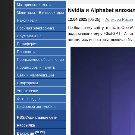
Материнские платы
Nvidia и Alphabet вложи
Мониторы, ТВ и проекторы
12.04.2025
[06:25],
Алексей Разин
Накопители
По большому счёту, в штате OpenAI 
Носимая электроника
подарившего миру ChatGPT. Илья 
Ноутбуки и ПК
вложились инвесторы, включая Nvid
Периферия
Планшеты
Программное обеспечение
Процессоры и память
Сети и коммуникации
Смартфоны
Умные вещи
Фото и видео
Цифровой автомобиль
RSS/Социальные сети
Рассылка
[NEW!]
Вакансии