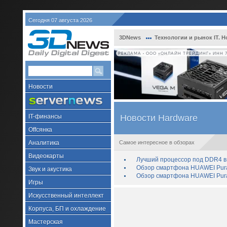
Сегодня 07 августа 2026
3DNews
Технологии и рынок IT. Н
РЕКЛАМА • ООО «ОНЛАЙН ТРЕЙДИНГ» ИНН 7
Новости
IT-финансы
Новости Hardware
Offсянка
Аналитика
Самое интересное в обзорах
Видеокарты
Лучший процессор под DDR4 в 
Обзор смартфона HUAWEI Pura 
Звук и акустика
Обзор смартфона HUAWEI Pura
Игры
Искусственный интеллект
Корпуса, БП и охлаждение
Мастерская