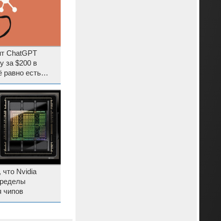
нт ChatGPT
у за $200 в
ё равно есть
 что Nvidia
пределы
 чипов