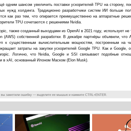
ещё одним шансом увеличить поставки ускорителей TPU на сторону, по
ных нужд холдинга. Традиционно разработчики систем ИИ больше пол
ется как раз тем, что опирается преимущественно на аппаратные реше
корители TPU сочетаются с решениями Nvidia.
opic, также созданный выходцами из OpenAI в 2021 году, использует не
n (AWS) собственной разработки. В декабре партнёры объявили, что A
уп к существенным вычислительным мощностям, построенным на ч
окращает затраты на закупки ускорителей Google TPU. Как и Google, 
ropic. Логично, что Nvidia, Google и SSI связывают подобные отнош
 и в xAI, основанный Илоном Маском (Elon Musk).
 вы заметили ошибку — выделите ее мышью и нажмите CTRL+ENTER.