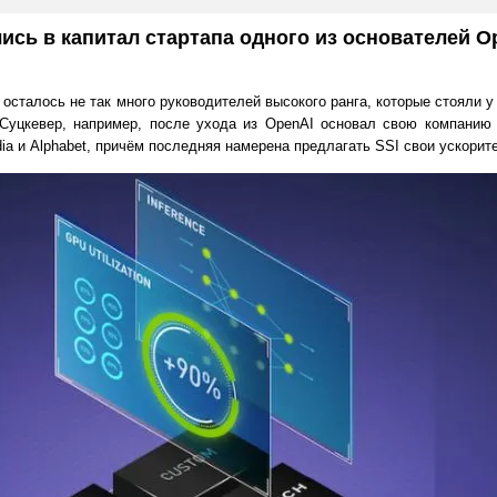
лись в капитал стартапа одного из основателей O
осталось не так много руководителей высокого ранга, которые стояли у 
Суцкевер, например, после ухода из OpenAI основал свою компанию 
ia и Alphabet, причём последняя намерена предлагать SSI свои ускори