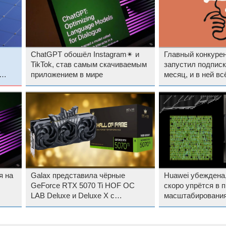
ChatGPT обошёл Instagram✴ и
Главный конкуре
TikTok, став самым скачиваемым
запустил подписк
приложением в мире
месяц, и в ней вс
ограничения
я на
Galax представила чёрные
Huawei убеждена,
GeForce RTX 5070 Ti HOF OC
скоро упрётся в 
LAB Deluxe и Deluxe X с
масштабирования
заводским разгоном