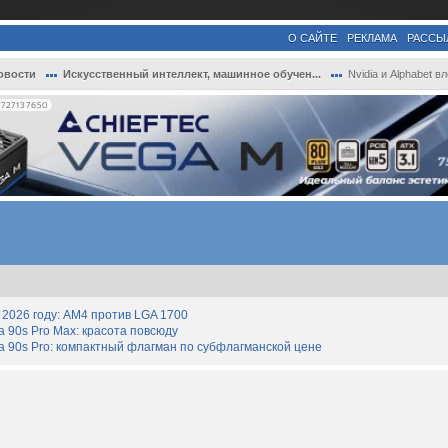
О САЙТЕ
РЕКЛАМА
РАССЫ
овости
Искусственный интеллект, машинное обучен...
Nvidia и Alphabet вложились в капитал ст.
727137650
2026 году: AM4 против LGA 1700
90s Pro Max: красота повсюду
 90s Pro: компактный флагман по субфлагманской цене