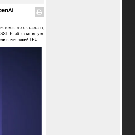
penAI
истоков этого стартапа,
SSI. В её капитал уже
тели вычислений TPU.