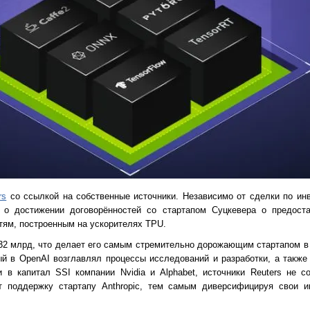
rs
со ссылкой на собственные источники. Независимо от сделки по ин
 о достижении договорённостей со стартапом Суцкевера о предост
ям, построенным на ускорителях TPU.
$32 млрд, что делает его самым стремительно дорожающим стартапом в
ый в OpenAI возглавлял процессы исследований и разработки, а такж
 в капитал SSI компании Nvidia и Alphabet, источники Reuters не 
т поддержку стартапу Anthropic, тем самым диверсифицируя свои и