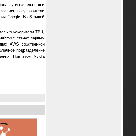
скольку изначально они
агались на ускорители
ния Google. В облачной
 только ускорители TPU,
nthropic станет первым
ипах AWS собственной
облачное подразделение
ения. При этом Nvidia