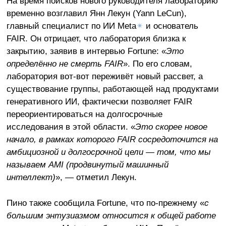
На время поисков нового руководителя лабораторию
временно возглавил Янн Лекун (Yann LeCun),
главный специалист по ИИ Meta
✴
и основатель
FAIR. Он отрицает, что лаборатория близка к
закрытию, заявив в интервью Fortune: «
Это
определённо не смерть FAIR
». По его словам,
лаборатория вот-вот переживёт новый рассвет, а
существование группы, работающей над продуктами
генеративного ИИ, фактически позволяет FAIR
переориентироваться на долгосрочные
исследования в этой области. «
Это скорее новое
начало, в рамках которого FAIR сосредоточится на
амбициозной и долгосрочной цели — том, что мы
называем AMI (продвинутый машинный
интеллект)
», — отметил Лекун.
Пино также сообщила Fortune, что по-прежнему «
с
большим энтузиазмом относится к общей работе