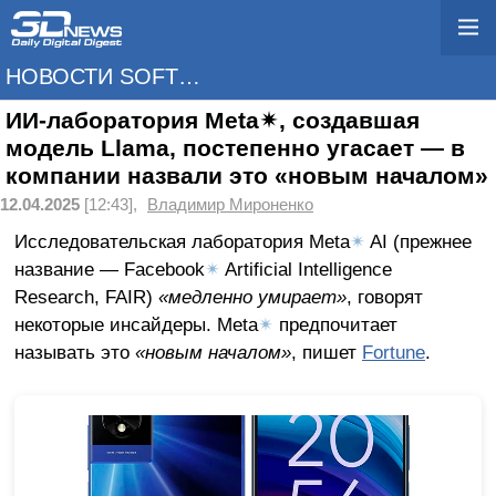
НОВОСТИ SOFTWARE
ИИ-лаборатория Meta✴, создавшая
модель Llama, постепенно угасает — в
компании назвали это «новым началом»
12.04.2025
[12:43],
Владимир Мироненко
Исследовательская лаборатория Meta
✴
AI (прежнее
название — Facebook
✴
Artificial Intelligence
Research, FAIR)
«медленно умирает»
, говорят
некоторые инсайдеры. Meta
✴
предпочитает
называть это
«новым началом»
, пишет
Fortune
.