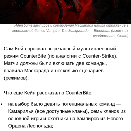
Идея битв вампиров и соблюдения Маскарада нашла отражение в
королевской битве Vampire: The Masquerade — Bloodhunt (источник
изображения: Steam)
Сам Кейн прозвал вырезанный мультиплеерный
режим CounterBite (по аналогии с Counter-Strike).
Матчи должны были включать две команды,
правила Маскарада и несколько сценариев
(режимов).
Что ещё Кейн рассказал о CounterBite:
на выбор было девять потенциальных команд —
Камарилья (все доступные кланы), семь кланов из
основной игры и охотники на вампиров из Нового
Ордена Леопольда;