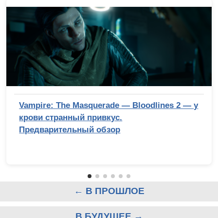
Vampire: The Masquerade — Bloodlines 2 — у
крови странный привкус.
Предварительный обзор
← В ПРОШЛОЕ
В БУДУЩЕЕ →