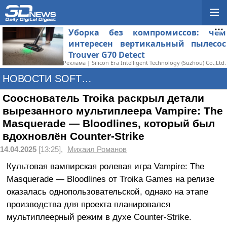
Уборка без компромиссов: чем
интересен вертикальный пылесос
Trouver G70 Detect
Реклама | Silicon Era Intelligent Technology (Suzhou) Co.,Ltd.
НОВОСТИ SOFTWARE
Сооснователь Troika раскрыл детали
вырезанного мультиплеера Vampire: The
Masquerade — Bloodlines, который был
вдохновлён Counter-Strike
14.04.2025
[13:25],
Михаил Романов
Культовая вампирская ролевая игра Vampire: The
Masquerade — Bloodlines от Troika Games на релизе
оказалась однопользовательской, однако на этапе
производства для проекта планировался
мультиплеерный режим в духе Counter-Strike.