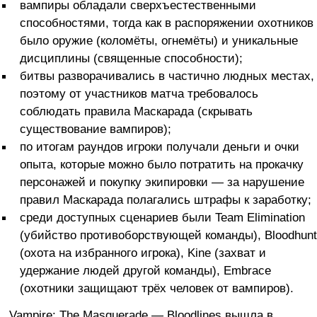
вампиры обладали сверхъестественными
способностями, тогда как в распоряжении охотников
было оружие (коломёты, огнемёты) и уникальные
дисциплины (священные способности);
битвы разворачивались в частично людных местах,
поэтому от участников матча требовалось
соблюдать правила Маскарада (скрывать
существование вампиров);
по итогам раундов игроки получали деньги и очки
опыта, которые можно было потратить на прокачку
персонажей и покупку экипировки — за нарушение
правил Маскарада полагались штрафы к заработку;
среди доступных сценариев были Team Elimination
(убийство противоборствующей команды), Bloodhunt
(охота на избранного игрока), Kine (захват и
удержание людей другой команды), Embrace
(охотники защищают трёх человек от вампиров).
Vampire: The Masquerade — Bloodlines вышла в