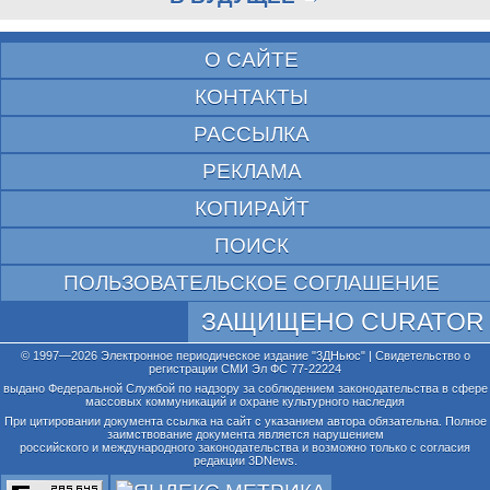
О САЙТЕ
КОНТАКТЫ
РАССЫЛКА
РЕКЛАМА
КОПИРАЙТ
ПОИСК
ПОЛЬЗОВАТЕЛЬСКОЕ СОГЛАШЕНИЕ
ЗАЩИЩЕНО CURATOR
© 1997—2026 Электронное периодическое издание "3ДНьюс" | Свидетельство о
регистрации СМИ Эл ФС 77-22224
выдано Федеральной Службой по надзору за соблюдением законодательства в сфере
массовых коммуникаций и охране культурного наследия
При цитировании документа ссылка на сайт с указанием автора обязательна. Полное
заимствование документа является нарушением
российского и международного законодательства и возможно только с согласия
редакции 3DNews.