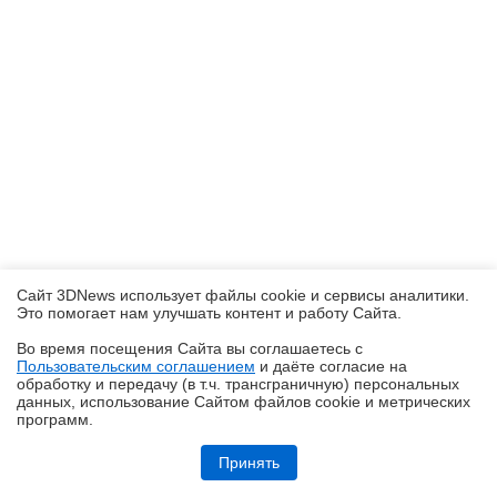
Сайт 3DNews использует файлы cookie и сервисы аналитики.
Это помогает нам улучшать контент и работу Cайта.
Во время посещения Cайта вы соглашаетесь с
Пользовательским соглашением
и даёте согласие на
✖
обработку и передачу (в т.ч. трансграничную) персональных
данных, использование Cайтом файлов cookie и метрических
программ.
Обзор и тестирование неттопа MSI PRO DP10 A14MG: маленький, но
очень производительный
Принять