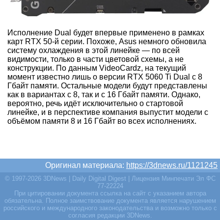
Исполнение Dual будет впервые применено в рамках
карт RTX 50-й серии. Похоже, Asus немного обновила
систему охлаждения в этой линейке — по всей
видимости, только в части цветовой схемы, а не
конструкции. По данным VideoCardz, на текущий
момент известно лишь о версии RTX 5060 Ti Dual с 8
Гбайт памяти. Остальные модели будут представлены
как в вариантах с 8, так и с 16 Гбайт памяти. Однако,
вероятно, речь идёт исключительно о стартовой
линейке, и в перспективе компания выпустит модели с
объёмом памяти 8 и 16 Гбайт во всех исполнениях.
Оригинал материала:
https://3dnews.ru/1121245
© 1997-2026 3DNews | Daily Digital Digest | Лицензия Минпечати Эл ФС
77-22224
При цитировании документа ссылка на сайт с указанием автора
обязательна. Полное заимствование документа является нарушением
российского и международного законодательства и возможно только с
согласия редакции 3DNews.