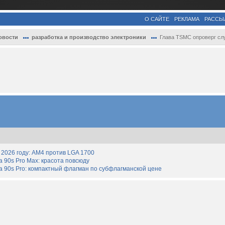
О САЙТЕ
РЕКЛАМА
РАССЫ
овости
разработка и производство электроники
Глава TSMC опроверг слухи о создании с I..
2026 году: AM4 против LGA 1700
90s Pro Max: красота повсюду
 90s Pro: компактный флагман по субфлагманской цене