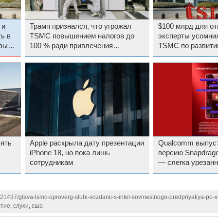
 и
Трамп признался, что угрожал
$100 млрд для от
ь в
TSMC повышением налогов до
эксперты усомни
овые
100 % ради привлечения
TSMC по развити
компании в США
США
ять
Apple раскрыла дату презентации
Qualcomm выпус
iPhone 18, но пока лишь
версию Snapdragon
сотрудникам
— слегка урезан
8 Elite Gen 5 V-ser
121437/glava-tsmc-oproverg-sluhi-sozdanii-s-intel-sovmestnogo-predpriyatiya-po-
ятие
,
слухи
,
сша