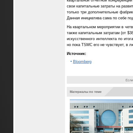
квартальной отчётной конференции
свои капитальные затраты на разви
только три дополнительные фабрики
Данная инициатива сама по себе п
На квартальном мероприятии в четв
также капитальным затратам (от $3
искусственного интеллекта по ито
но пока TSMC его не чувствует, в л
Источник:
Bloomberg
Если
Материалы по теме