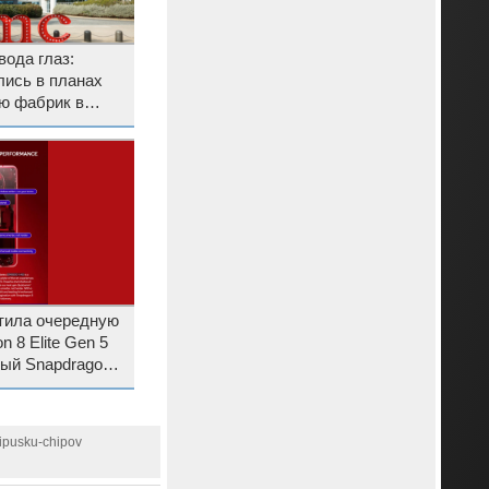
вода глаз:
лись в планах
ю фабрик в
тила очередную
 8 Elite Gen 5
ный Snapdragon
ies
vipusku-chipov