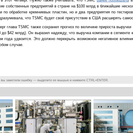
 в этот четверг. Нужно также учитывать, что TSMC
ранее пообещала
в
тие собственных предприятий в стране на $100 млрд в ближайшие нескол
 по обработке кремниевых пластин, но и два предприятия по тестиров
одразумевала, что TSMC будет своё присутствие в США расширять самос
ерг глава TSMC также сохранил прогноз по величине прироста выручки в
8 до $42 млрд). Он выразил надежду, что выручка компании в сегменте
гам года удвоится. Это должно перекрыть возможное негативное влиян
юбом случае.
 вы заметили ошибку — выделите ее мышью и нажмите CTRL+ENTER.