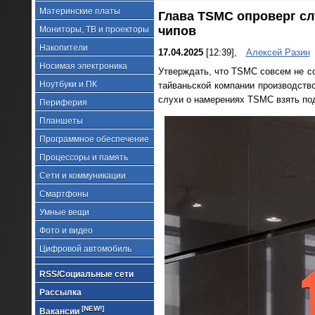
Материнские платы
Глава TSMC опроверг слу
чипов
Мониторы, ТВ и проекторы
Накопители
17.04.2025
[12:39],
Алексей Разин
Носимая электроника
Утверждать, что TSMC совсем не со
Ноутбуки и ПК
тайваньской компании производств
слухи о намерениях TSMC взять под
Периферия
Планшеты
Программное обеспечение
Процессоры и память
Сети и коммуникации
Смартфоны
Умные вещи
Фото и видео
Цифровой автомобиль
RSS/Социальные сети
Рассылка
[NEW!]
Вакансии