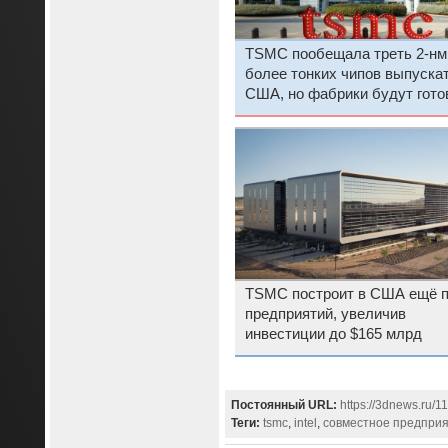
TSMC пообещала треть 2-нм
более тонких чипов выпускат
США, но фабрики будут гот
ещё не скоро
TSMC построит в США ещё п
предприятий, увеличив
инвестиции до $165 млрд
Постоянный URL:
https://3dnews.ru/1
Теги:
tsmc
,
intel
,
совместное предпри