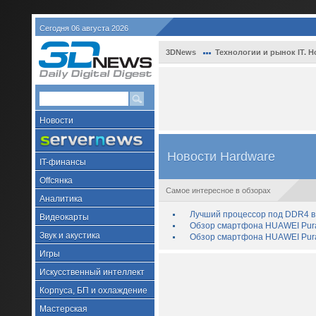
Сегодня 06 августа 2026
3DNews
Технологии и рынок IT. Н
Новости
Новости Hardware
IT-финансы
Offсянка
Самое интересное в обзорах
Аналитика
Лучший процессор под DDR4 в 
Видеокарты
Обзор смартфона HUAWEI Pura 
Звук и акустика
Обзор смартфона HUAWEI Pura
Игры
Искусственный интеллект
Корпуса, БП и охлаждение
Мастерская