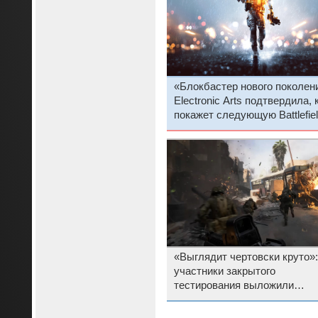
«Блокбастер нового поколен
Electronic Arts подтвердила, 
покажет следующую Battlefiel
пообещала расширить
тестирование игры
«Выглядит чертовски круто»:
участники закрытого
тестирования выложили
геймплей новой Battlefield в
открытый доступ, несмотря 