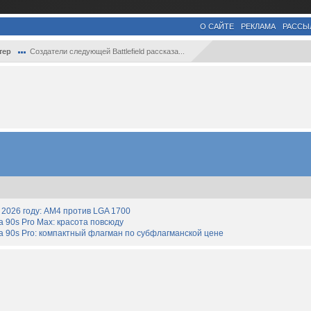
О САЙТЕ
РЕКЛАМА
РАССЫ
тер
Создатели следующей Battlefield рассказа...
2026 году: AM4 против LGA 1700
90s Pro Max: красота повсюду
 90s Pro: компактный флагман по субфлагманской цене