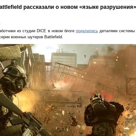
tlefield рассказали о новом «языке разрушения»
в
зработчики из студии DICE в новом блоге
поделились
деталями системы 
рии военных шутеров Battlefield.