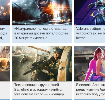
ия»:
«Натурально челюсть отвисла»:
Valorant выйдет 
когда
в открытый доступ попало более
устройствах, но п
d, и
20 минут геймплея с
Китае
тестирования новой Battlefield
Тестирование «крупнейшей
Electronic Arts г
Battlefield в истории» начнётся
релиз «крупнейшей
уже совсем скоро — инсайдер
истории» под угр
раскрыл первые подробности
столкновения с G
на