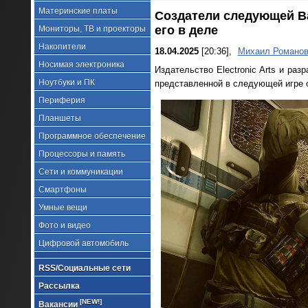
Материнские платы
Создатели следующей Bat
его в деле
Мониторы, ТВ и проекторы
Накопители
18.04.2025
[20:36],
Михаил Романо
Носимая электроника
Издательство Electronic Arts и ра
Ноутбуки и ПК
представленной в следующей игре се
Периферия
Планшеты
Программное обеспечение
Процессоры и память
Сети и коммуникации
Смартфоны
Умные вещи
Фото и видео
Цифровой автомобиль
RSS/Социальные сети
Рассылка
[NEW!]
Вакансии