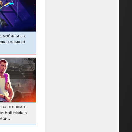
на мобильных
ока только в
отова отложить
 Battlefield в
озой
TA VI