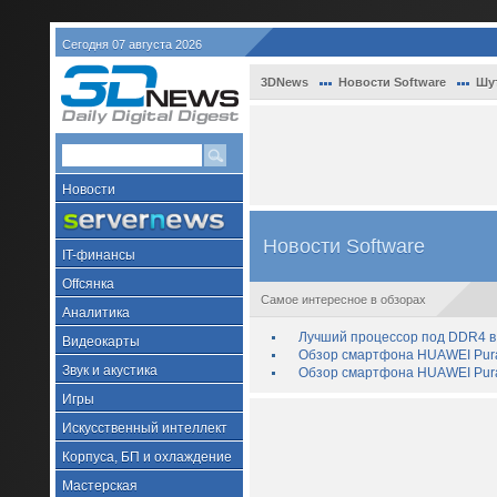
Сегодня 07 августа 2026
3DNews
Новости Software
Шу
Новости
Новости Software
IT-финансы
Offсянка
Самое интересное в обзорах
Аналитика
Лучший процессор под DDR4 в 
Видеокарты
Обзор смартфона HUAWEI Pura 
Звук и акустика
Обзор смартфона HUAWEI Pura
Игры
Искусственный интеллект
Корпуса, БП и охлаждение
Мастерская