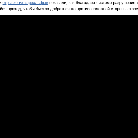
ом
отрывке из «преальфы»
показали, как благодаря системе разрушения 
йся проход, чтобы быстро добраться до противоположной стороны строе