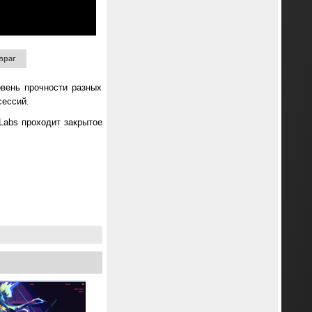
враг
овень прочности разных
сессий.
 Labs проходит закрытое