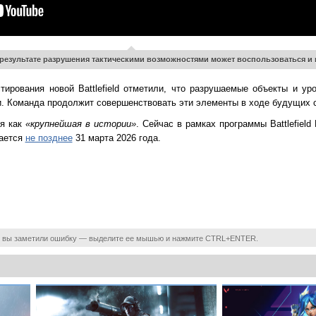
езультате разрушения тактическими возможностями может воспользоваться и 
тирования новой Battlefield отметили, что разрушаемые объекты и ур
и. Команда продолжит совершенствовать эти элементы в ходе будущих 
ся как
«крупнейшая в истории»
. Сейчас в рамках программы Battlefield
дается
не позднее
31 марта 2026 года.
 вы заметили ошибку — выделите ее мышью и нажмите CTRL+ENTER.