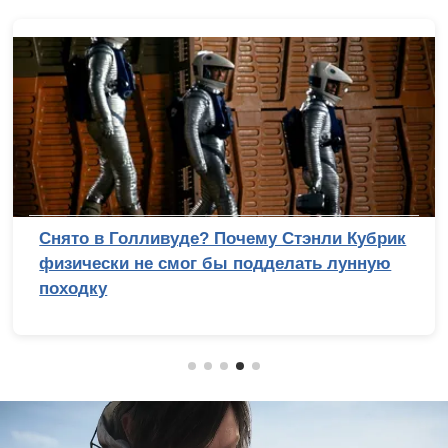
Снято в Голливуде? Почему Стэнли Кубрик
физически не смог бы подделать лунную
походку