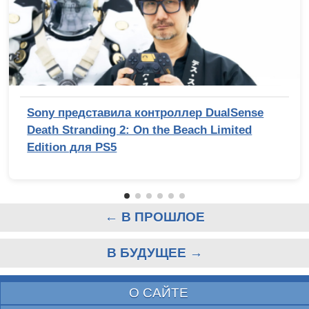
Sony представила контроллер DualSense
Death Stranding 2: On the Beach Limited
Edition для PS5
← В ПРОШЛОЕ
В БУДУЩЕЕ →
О САЙТЕ