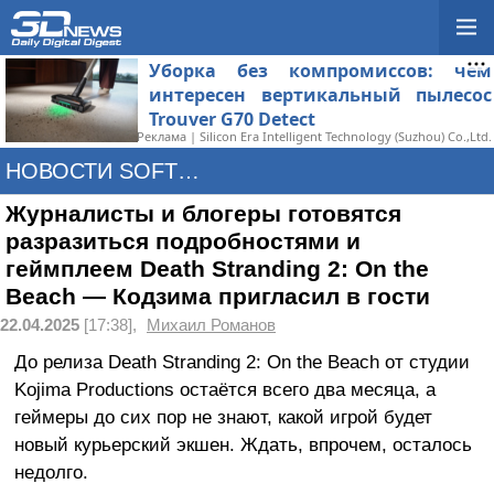
Уборка без компромиссов: чем
интересен вертикальный пылесос
Trouver G70 Detect
Реклама | Silicon Era Intelligent Technology (Suzhou) Co.,Ltd.
НОВОСТИ SOFTWARE
Журналисты и блогеры готовятся
разразиться подробностями и
геймплеем Death Stranding 2: On the
Beach — Кодзима пригласил в гости
22.04.2025
[17:38],
Михаил Романов
До релиза Death Stranding 2: On the Beach от студии
Kojima Productions остаётся всего два месяца, а
геймеры до сих пор не знают, какой игрой будет
новый курьерский экшен. Ждать, впрочем, осталось
недолго.