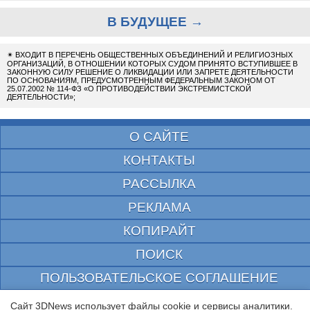
В БУДУЩЕЕ →
✴
ВХОДИТ В ПЕРЕЧЕНЬ ОБЩЕСТВЕННЫХ ОБЪЕДИНЕНИЙ И РЕЛИГИОЗНЫХ
ОРГАНИЗАЦИЙ, В ОТНОШЕНИИ КОТОРЫХ СУДОМ ПРИНЯТО ВСТУПИВШЕЕ В
ЗАКОННУЮ СИЛУ РЕШЕНИЕ О ЛИКВИДАЦИИ ИЛИ ЗАПРЕТЕ ДЕЯТЕЛЬНОСТИ
ПО ОСНОВАНИЯМ, ПРЕДУСМОТРЕННЫМ ФЕДЕРАЛЬНЫМ ЗАКОНОМ ОТ
25.07.2002 № 114-ФЗ «О ПРОТИВОДЕЙСТВИИ ЭКСТРЕМИСТСКОЙ
ДЕЯТЕЛЬНОСТИ»;
О САЙТЕ
КОНТАКТЫ
РАССЫЛКА
РЕКЛАМА
КОПИРАЙТ
ПОИСК
ПОЛЬЗОВАТЕЛЬСКОЕ СОГЛАШЕНИЕ
ЗАЩИЩЕНО CURATOR
Сайт 3DNews использует файлы cookie и сервисы аналитики.