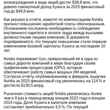
вознаграждения в виде акций достиг $38,8 млн, что
довело совокупный доход Хуанга за 2025 финансовый
год до $49,9 млн.
Как указано в отчёте, комитет по компенсациям Nvidia
признал повышение заработной платы обоснованным.
Основанием послужила необходимость соблюдения
внутреннего паритета в оплате труда между высшими
должностными лицами компании. В документе
подчёркивается, что текущее повышение стало первым
изменением базовой зарплаты Хуанга за последние 10
лет.
Nvidia переживает
бум
, превративший её в одну из
самых дорогих компаний в мире благодаря своим
графическим процессорам (GPU), которые
обеспечивают работу самых мощных ИИ-моделей.
Согласно отчёту, опубликованному в феврале, выручка
Nvidia за 2025 финансовый год увеличилась на 114 % и
достигла $130,5 млрд.
Рыночная стоимость акций Nvidia увеличилась более
чем в 9 раз в период между концом 2022 года и концом
2024 года. Доля Хуанга в капитале компании
составляет приблизительно 3,5 %. По текущей