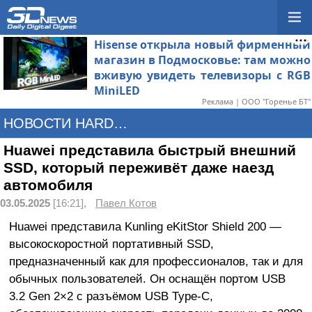
Hisense открыла новый фирменный
магазин в Подмосковье: там можно
вживую увидеть телевизоры с RGB
MiniLED
Реклама | ООО "Горенье БТ"
НОВОСТИ HARDWARE
Huawei представила быстрый внешний
SSD, который переживёт даже наезд
автомобиля
03.05.2025
[16:21],
Павел Котов
Huawei представила Kunling eKitStor Shield 200 —
высокоскоростной портативный SSD,
предназначенный как для профессионалов, так и для
обычных пользователей. Он оснащён портом USB
3.2 Gen 2×2 с разъёмом USB Type-C,