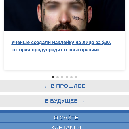
Учёные создали наклейку на лицо за $20,
которая предупредит о «выгорании»
← В ПРОШЛОЕ
В БУДУЩЕЕ →
О САЙТЕ
КОНТАКТЫ