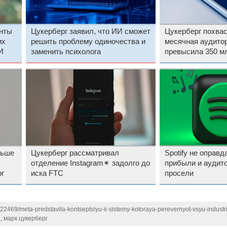
анты
Цукерберг заявил, что ИИ сможет
Цукерберг похвас
их
решить проблему одиночества и
месячная аудитор
И
заменить психолога
превысила 350 м
далеко
льше
Цукерберг рассматривал
Spotify не оправ
отделение Instagram✴ задолго до
прибыли и аудит
г
иска FTC
просели
122469/meta-predstavila-kontseptsiyu-ii-sistemy-kotoraya-perevernyot-vsyu-industri
e
,
марк цукерберг