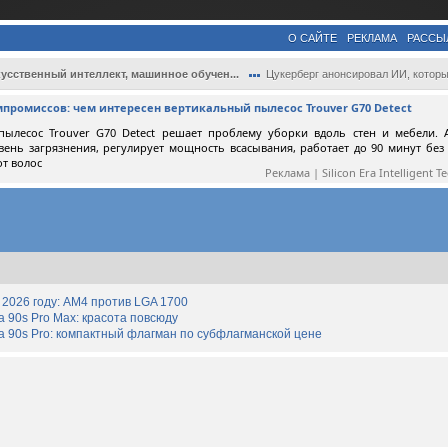
О САЙТЕ
РЕКЛАМА
РАССЫ
усственный интеллект, машинное обучен...
Цукерберг анонсировал ИИ, который переве.
мпромиссов: чем интересен вертикальный пылесос Trouver G70 Detect
пылесос Trouver G70 Detect решает проблему уборки вдоль стен и мебели. 
вень загрязнения, регулирует мощность всасывания, работает до 90 минут без
от волос
Реклама | Silicon Era Intelligent T
2026 году: AM4 против LGA 1700
90s Pro Max: красота повсюду
 90s Pro: компактный флагман по субфлагманской цене