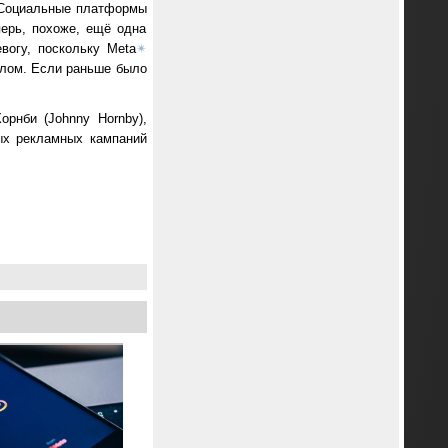
. Социальные платформы
ерь, похоже, ещё одна
вогу, поскольку Meta
✴
алом. Если раньше было
рнби (Johnny Hornby),
ных рекламных кампаний