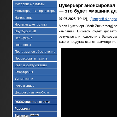
Материнские платы
Цукерберг анонсировал
— это будет «машина дл
Мониторы, ТВ и проекторы
Накопители
07.05.2025
[19:12],
Дмитрий Федоро
Носимая электроника
Марк Цукерберг (Mark Zuckerberg) з
кампании. Бизнесу будет достато
Ноутбуки и ПК
результата, и подключить банковс
Периферия
такого продукта станет размещение
Планшеты
Программное обеспечение
Процессоры и память
Сети и коммуникации
Смартфоны
Умные вещи
Фото и видео
Цифровой автомобиль
RSS/Социальные сети
Рассылка
[NEW!]
Вакансии