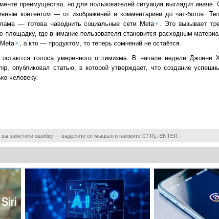
ументе преимущество, но для пользователей ситуация выглядит иначе
вным контентом — от изображений и комментариев до чат-ботов. Теп
клама — готова наводнить социальные сети Meta
✴
. Это вызывает тре
ую площадку, где внимание пользователя становится расходным матери
 Meta
✴
, а кто — продуктом, то теперь сомнений не остаётся.
остаются голоса умеренного оптимизма. В начале недели Джонни Хо
ship, опубликовал статью, в которой утверждает, что создание успеш
ко человеку.
 вы заметили ошибку — выделите ее мышью и нажмите CTRL+ENTER.