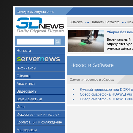
Сегодня 07 августа 2026
3DNews
Новости Software
Иск
Уборка без ко
Вертикальный 
определяет уро
очистки щётки 
Новости
Новости Software
IT-финансы
Offсянка
Самое интересное в обзорах
Аналитика
Лучший процессор под DDR4 в 
Видеокарты
Обзор смартфона HUAWEI Pura 
Звук и акустика
Обзор смартфона HUAWEI Pura
Игры
Искусственный интеллект
Корпуса, БП и охлаждение
Мастерская