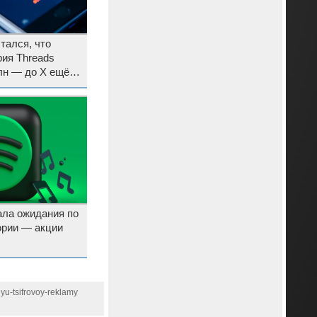
тался, что
ия Threads
лн — до X ещё
дала ожидания по
ории — акции
yu-tsifrovoy-reklamy