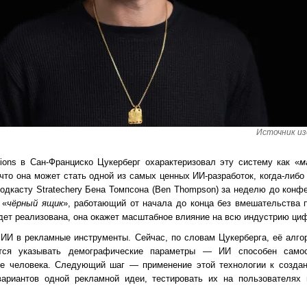
Источник из
ions в Сан-Франциско Цукерберг охарактеризовал эту систему как «
м
 что она может стать одной из самых ценных ИИ-разработок, когда-либ
одкасту Stratechery Бена Томпсона (Ben Thompson) за неделю до конфе
 «
чёрный ящик
», работающий от начала до конца без вмешательства 
удет реализована, она окажет масштабное влияние на всю индустрию ци
ИИ в рекламные инструменты. Сейчас, по словам Цукерберга, её алго
тся указывать демографические параметры — ИИ способен самос
е человека. Следующий шаг — применение этой технологии к создан
вариантов одной рекламной идеи, тестировать их на пользователях