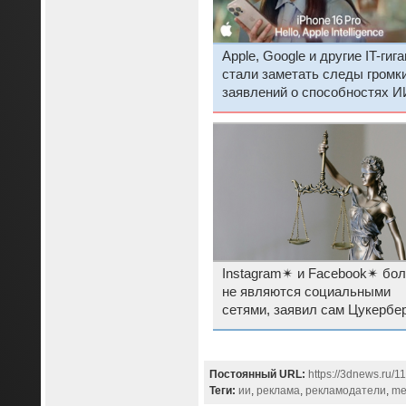
Apple, Google и другие IT-гиг
стали заметать следы громк
заявлений о способностях И
Instagram✴ и Facebook✴ бо
не являются социальными
сетями, заявил сам Цукербер
Постоянный URL:
https://3dnews.ru/1
Теги:
ии
,
реклама
,
рекламодатели
,
m