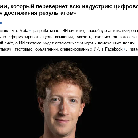
 ИИ, который перевернёт всю индустрию цифров
я достижения результатов»
в
аявил, что Meta
✴
разрабатывает ИИ-систему, способную автоматизирова
чно сформулировать цель кампании, указать, сколько он готов за
кий счёт, а ИИ-система будет автоматически идти к намеченным целям
 тысяч «тестовых» объявлений, сгенерированных ИИ, в Facebook
✴
, Inst