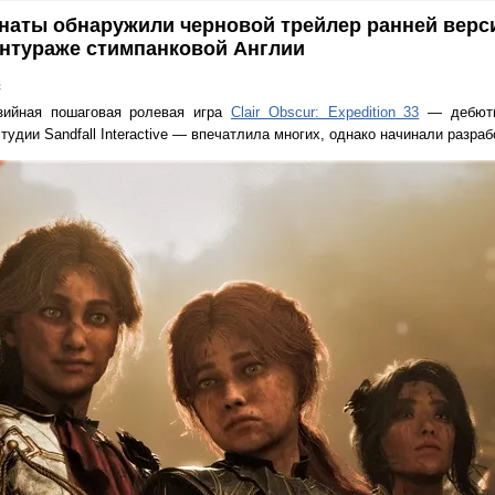
наты обнаружили черновой трейлер ранней верси
 антураже стимпанковой Англии
в
зийная пошаговая ролевая игра
Clair Obscur: Expedition 33
— дебютн
тудии Sandfall Interactive — впечатлила многих, однако начинали разраб