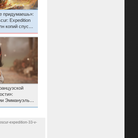
не придумаешь»:
cur: Expedition
лн копий спустя
иза
ранцузской
ости»:
ии Эммануэль
air Obscur:
obscur-expedition-33-v-