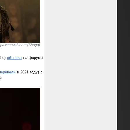
ражения: Steam (Shogo)
che)
объявил
на форуме
перевели
в 2021 году) с
й.