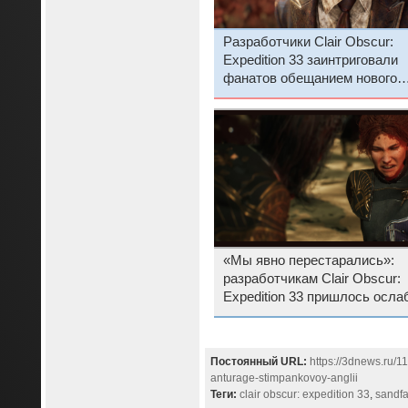
Разработчики Clair Obscur:
Expedition 33 заинтриговали
фанатов обещанием нового
контента и будущих улучше
«Мы явно перестарались»:
разработчикам Clair Obscur:
Expedition 33 пришлось осла
умение, которое позволяло
наносить миллиарды единиц
урона
Постоянный URL:
https://3dnews.ru/11
anturage-stimpankovoy-anglii
Теги:
clair obscur: expedition 33
,
sandfal