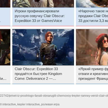
Игроки профинансировали
«Нарочно такое 
русскую озвучку Clair Obscur:
продажи Clair Obs
Expedition 33 от GamesVoice
33 достигли 3,3 м
ний
33 дня после рел
Clair Obscur: Expedition 33
«Яркий пример ф
продаётся быстрее Kingdom
отваги и креативн
бить
Come: Deliverance 2 —
президент Франц
разработчики похвастались
Макрон оценил Cl
новыми успехами игры
Expedition 33
22742/privet-iz-proshlogo-fanati-obnarugili-chernovoy-treyler-ranney-versii-clair-
l interactive
,
kepler interactive
,
ролевая игра