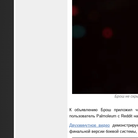
Брош не скр
К объявлению Брош приложил че
пользователь Palmoleum с Reddit н
Двухминутное видео
демонстрируе
финальной версии боевой системы, 