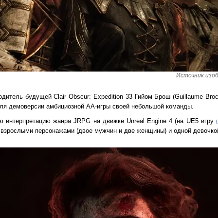
Источник изоб
дитель будущей Clair Obscur: Expedition 33 Гийом Брош (Guillaume Bro
 для демоверсии амбициозной AA-игры своей небольшой команды.
ю интерпретацию жанра JRPG на движке Unreal Engine 4 (на UE5 игру
 взрослыми персонажами (двое мужчин и две женщины) и одной девочко