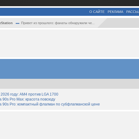
О САЙТЕ
РЕКЛАМА
РАССЫ
yStation
Привет из прошлого: фанаты обнаружили че...
2026 году: AM4 против LGA 1700
90s Pro Max: красота повсюду
 90s Pro: компактный флагман по субфлагманской цене