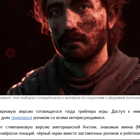
ывает, что набирал сотрудников и актёров по соцсетям и форумам (источн
рновую версию готовящегося тогда трейлера игры. Доступ к нем
а днях
поделился
роликом со всеми интересующимися.
т стимпанковую версию викторианской Англии, знакомые имена (М
наброски локаций, чёрный экран вместо заставочных роликов и роботиз