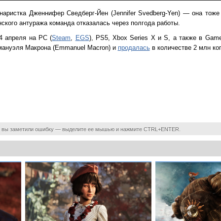
аристка Дженнифер Сведберг-Йен (Jennifer Svedberg-Yen) — она тоже
анского антуража команда отказалась через полгода работы.
24 апреля на PC (
Steam
,
EGS
), PS5, Xbox Series X и S, а также в Ga
мануэля Макрона (Emmanuel Macron) и
продалась
в количестве 2 млн коп
 вы заметили ошибку — выделите ее мышью и нажмите CTRL+ENTER.