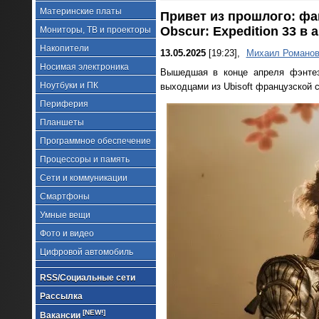
Материнские платы
Привет из прошлого: фа
Obscur: Expedition 33 в
Мониторы, ТВ и проекторы
Накопители
13.05.2025
[19:23],
Михаил Романо
Носимая электроника
Вышедшая в конце апреля фэнте
Ноутбуки и ПК
выходцами из Ubisoft французской с
Периферия
Планшеты
Программное обеспечение
Процессоры и память
Сети и коммуникации
Смартфоны
Умные вещи
Фото и видео
Цифровой автомобиль
RSS/Социальные сети
Рассылка
[NEW!]
Вакансии