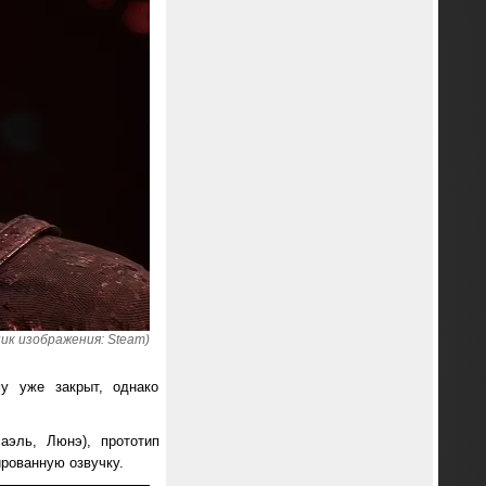
ик изображения: Steam)
у уже закрыт, однако
аэль, Люнэ), прототип
ированную озвучку.