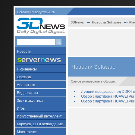
Сегодня 09 августа 2026
3DNews
Новости Software
Pla
Новости
Новости Software
IT-финансы
Offсянка
Самое интересное в обзорах
Аналитика
Лучший процессор под DDR4 в 
Видеокарты
Обзор смартфона HUAWEI Pura 
Звук и акустика
Обзор смартфона HUAWEI Pura
Игры
Искусственный интеллект
Корпуса, БП и охлаждение
Мастерская