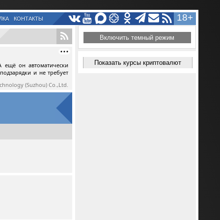
18+
ЛКА
КОНТАКТЫ
Включить темный режим
Показать курсы криптовалют
А ещё он автоматически
 подзарядки и не требует
echnology (Suzhou) Co.,Ltd.