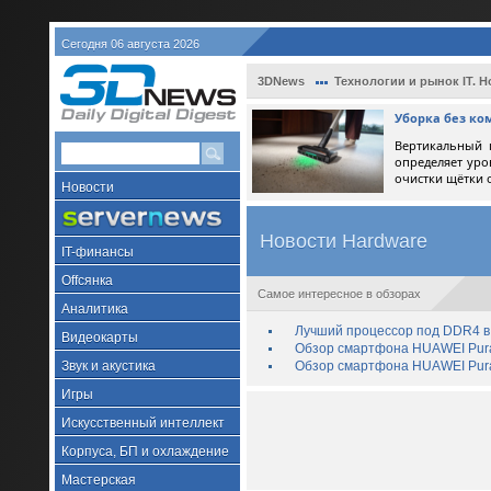
Сегодня 06 августа 2026
3DNews
Технологии и рынок IT. Н
Уборка без ко
Вертикальный 
определяет уро
очистки щётки 
Новости
Новости Hardware
IT-финансы
Offсянка
Самое интересное в обзорах
Аналитика
Лучший процессор под DDR4 в 
Видеокарты
Обзор смартфона HUAWEI Pura 
Звук и акустика
Обзор смартфона HUAWEI Pura
Игры
Искусственный интеллект
Корпуса, БП и охлаждение
Мастерская