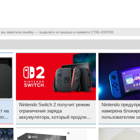
 вы заметили ошибку — выделите ее мышью и нажмите CTRL+ENTER.
Nintendo Switch 2 получит режим
Nintendo предупр
т на
ограничения заряда
намерена блокир
endo
аккумулятора, который продлит
пользователям з
срок его службы
использование»