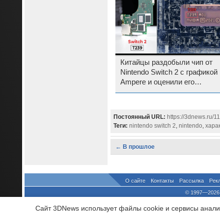
Китайцы раздобыли чип от
Nintendo Switch 2 с графикой
Ampere и оценили его
производительность
Постоянный URL:
https://3dnews.ru/1
Теги:
nintendo switch 2
,
nintendo
,
хара
← В прошлое
О сайте
Контакты
Рассылка
Рек
© 1997—2026 
выдано Федеральной Службо
Сайт 3DNews использует файлы cookie и сервисы аналит
При цитировании докум
росси