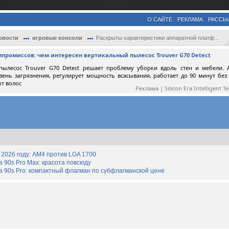
О САЙТЕ
РЕКЛАМА
РАССЫ
овости
игровые консоли
Раскрыты характеристики аппаратной платф...
мпромиссов: чем интересен вертикальный пылесос Trouver G70 Detect
пылесос Trouver G70 Detect решает проблему уборки вдоль стен и мебели. 
вень загрязнения, регулирует мощность всасывания, работает до 90 минут без
от волос
Реклама | Silicon Era Intelligent T
2026 году: AM4 против LGA 1700
90s Pro Max: красота повсюду
 90s Pro: компактный флагман по субфлагманской цене