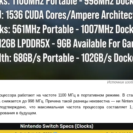
Источник изобр
процессора работают на частоте 1100 МГц в портативном режиме. В ст
 снижается до 998 МГц. Причина такой разницы неизвестна — ни Nintendo
подтверждено, что максимальная частота процессора составляет 1,
ирования в будущем.