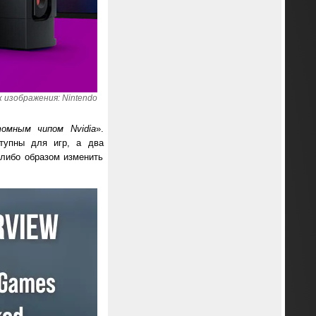
 изображения: Nintendo
томным чипом Nvidia
».
тупны для игр, а два
-либо образом изменить