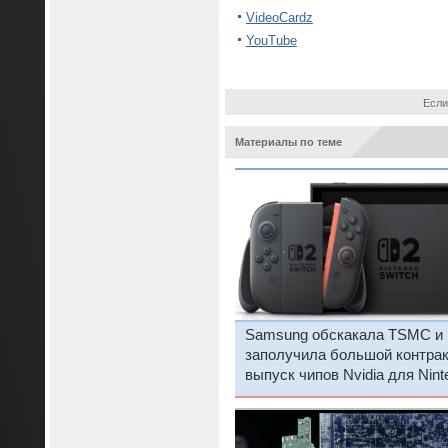
VideoCardz
YouTube
Если
Материалы по теме
Samsung обскакала TSMC и
заполучила большой контрак
выпуск чипов Nvidia для Nint
Switch 2