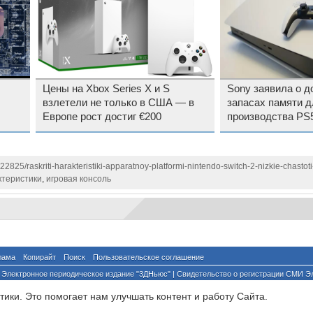
Цены на Xbox Series X и S
Sony заявила о д
взлетели не только в США — в
запасах памяти д
Европе рост достиг €200
производства PS5
даже с учётом в
122825/raskriti-harakteristiki-apparatnoy-platformi-nintendo-switch-2-nizkie-chast
ктеристики
,
игровая консоль
лама
Копирайт
Поиск
Пользовательское соглашение
Электронное периодическое издание "3ДНьюс" | Свидетельство о регистрации СМИ Э
й по надзору за соблюдением законодательства в сфере массовых коммуникаций и о
ики. Это помогает нам улучшать контент и работу Cайта.
ента ссылка на сайт с указанием автора обязательна. Полное заимствование докумен
йского и международного законодательства и возможно только с согласия редакции 3