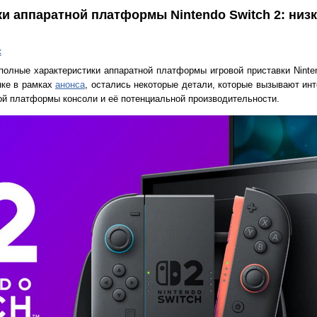
и аппаратной платформы Nintendo Switch 2: низ
к
 полные характеристики аппаратной платформы игровой приставки Ninte
нке в рамках
анонса
, остались некоторые детали, которые вызывают инт
ой платформы консоли и её потенциальной производительности.