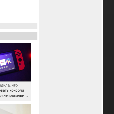
едила, что
овать консоли
а «неправильное