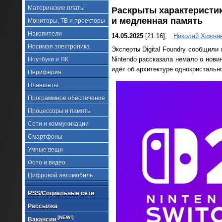
Материнские платы
Раскрыты характеристик
и медленная память
Мониторы, ТВ и проекторы
Накопители
14.05.2025
[21:16],
Николай Хижня
Носимая электроника
Эксперты Digital Foundry сообщили
Nintendo рассказала немало о нови
Ноутбуки и ПК
идёт об архитектуре однокристальн
Периферия
Планшеты
Программное обеспечение
Процессоры и память
Сети и коммуникации
Смартфоны
Умные вещи
Фото и видео
Цифровой автомобиль
RSS/Социальные сети
Рассылка
[NEW!]
Вакансии