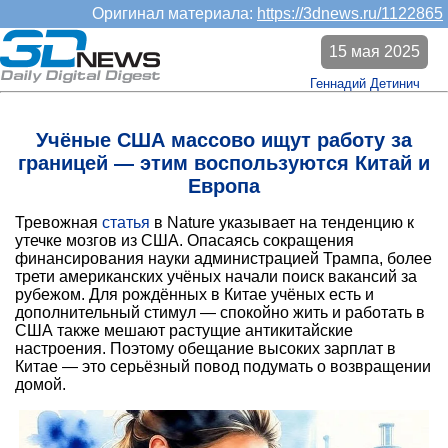
Оригинал материала:
https://3dnews.ru/1122865
15 мая 2025
Геннадий Детинич
Учёные США массово ищут работу за
границей — этим воспользуются Китай и
Европа
Тревожная
статья
в Nature указывает на тенденцию к
утечке мозгов из США. Опасаясь сокращения
финансирования науки администрацией Трампа, более
трети американских учёных начали поиск вакансий за
рубежом. Для рождённых в Китае учёных есть и
дополнительный стимул — спокойно жить и работать в
США также мешают растущие антикитайские
настроения. Поэтому обещание высоких зарплат в
Китае — это серьёзный повод подумать о возвращении
домой.