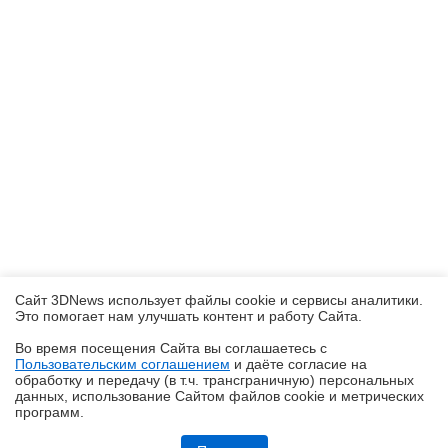
Сайт 3DNews использует файлы cookie и сервисы аналитики.
Это помогает нам улучшать контент и работу Cайта.
Во время посещения Cайта вы соглашаетесь с
Пользовательским соглашением
и даёте согласие на
✖
обработку и передачу (в т.ч. трансграничную) персональных
данных, использование Cайтом файлов cookie и метрических
программ.
Обзор Midea VCR V15 EVO ULTRA: я просто хорошо убираю любое
помещение