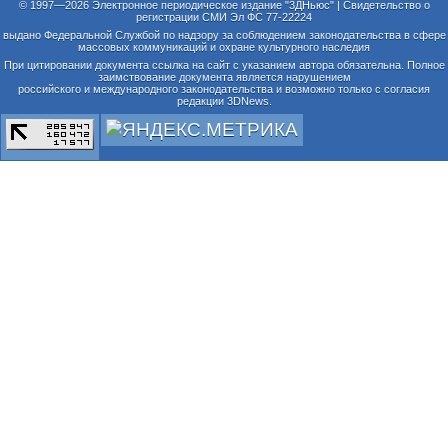
© 1997—2026 Электронное периодическое издание "3ДНьюс" | Свидетельство о
регистрации СМИ Эл ФС 77-22224
выдано Федеральной Службой по надзору за соблюдением законодательства в сфере
массовых коммуникаций и охране культурного наследия
При цитировании документа ссылка на сайт с указанием автора обязательна. Полное
заимствование документа является нарушением
российского и международного законодательства и возможно только с согласия
редакции 3DNews.