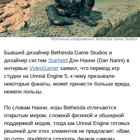
Источник изображений: Bethesda Game Studios
Бывший дизайнер Bethesda Game Studios и
дизайнер систем
Starfield
Дэн Нанни (Dan Nanni) в
интервью
VideoGamer
заявил, что перевод игр
студии на Unreal Engine 5, к чему призывали
некоторые фанаты, может принести больше вреда,
нежели пользы.
По словам Нанни, игры Bethesda отличаются
открытым миром, сложной физикой и обширной
поддержкой модов, тогда как Unreal Engine готовых
решений для этих элементов не предлагает:
«Вам,
по сути, придётся строить движок самим»
.