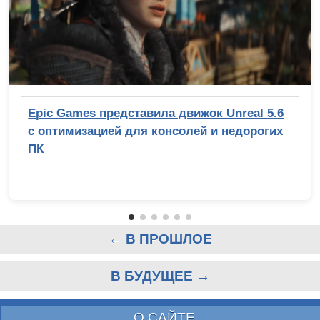
Epic Games представила движок Unreal 5.6
с оптимизацией для консолей и недорогих
ПК
← В ПРОШЛОЕ
В БУДУЩЕЕ →
О САЙТЕ