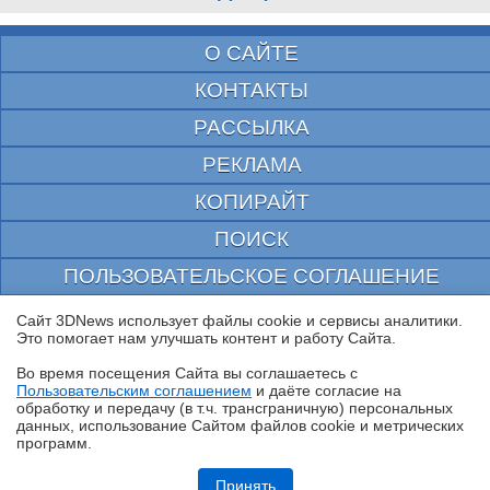
О САЙТЕ
КОНТАКТЫ
РАССЫЛКА
РЕКЛАМА
КОПИРАЙТ
ПОИСК
ПОЛЬЗОВАТЕЛЬСКОЕ СОГЛАШЕНИЕ
ЗАЩИЩЕНО CURATOR
Сайт 3DNews использует файлы cookie и сервисы аналитики.
Это помогает нам улучшать контент и работу Cайта.
© 1997—2026 Электронное периодическое издание "3ДНьюс" | Свидетельство о
регистрации СМИ Эл ФС 77-22224
Во время посещения Cайта вы соглашаетесь с
выдано Федеральной Службой по надзору за соблюдением законодательства в сфере
Пользовательским соглашением
и даёте согласие на
массовых коммуникаций и охране культурного наследия
✖
обработку и передачу (в т.ч. трансграничную) персональных
При цитировании документа ссылка на сайт с указанием автора обязательна. Полное
данных, использование Cайтом файлов cookie и метрических
заимствование документа является нарушением
российского и международного законодательства и возможно только с согласия
программ.
редакции 3DNews.
Обзор смартфона iQOO Z11: станция студенческая
Принять