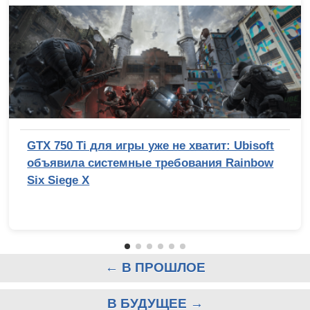
GTX 750 Ti для игры уже не хватит: Ubisoft
объявила системные требования Rainbow
Six Siege X
← В ПРОШЛОЕ
В БУДУЩЕЕ →