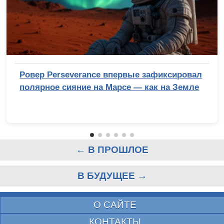
Ровер Perseverance впервые зафиксировал
полярное сияние на Марсе — как на Земле
← В ПРОШЛОЕ
В БУДУЩЕЕ →
О САЙТЕ
КОНТАКТЫ