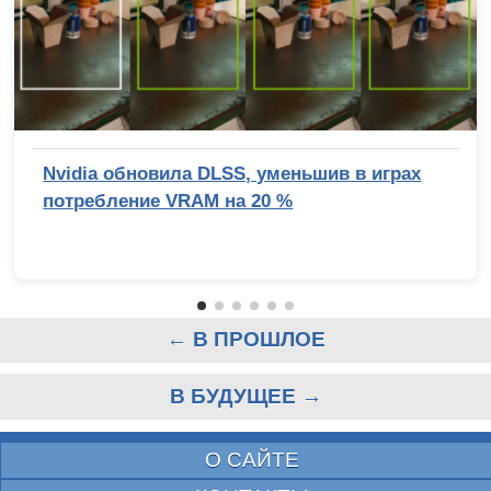
Nvidia обновила DLSS, уменьшив в играх
потребление VRAM на 20 %
← В ПРОШЛОЕ
В БУДУЩЕЕ →
О САЙТЕ