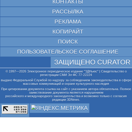
КОНТАКТЫ
РАССЫЛКА
РЕКЛАМА
КОПИРАЙТ
ПОИСК
ПОЛЬЗОВАТЕЛЬСКОЕ СОГЛАШЕНИЕ
ЗАЩИЩЕНО CURATOR
© 1997—2026 Электронное периодическое издание "3ДНьюс" | Свидетельство о
регистрации СМИ Эл ФС 77-22224
выдано Федеральной Службой по надзору за соблюдением законодательства в сфере
массовых коммуникаций и охране культурного наследия
При цитировании документа ссылка на сайт с указанием автора обязательна. Полное
заимствование документа является нарушением
российского и международного законодательства и возможно только с согласия
редакции 3DNews.