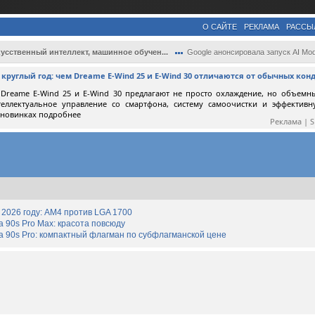
О САЙТЕ
РЕКЛАМА
РАССЫ
усственный интеллект, машинное обучен...
Google анонсировала запуск AI Mode — ИИ-.
круглый год: чем Dreame E-Wind 25 и E-Wind 30 отличаются от обычных ко
Dreame E-Wind 25 и E-Wind 30 предлагают не просто охлаждение, но объемн
теллектуальное управление со смартфона, систему самоочистки и эффектив
 новинках подробнее
Реклама | 
2026 году: AM4 против LGA 1700
90s Pro Max: красота повсюду
 90s Pro: компактный флагман по субфлагманской цене