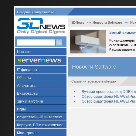
Сегодня 08 августа 2026
3DNews
Новости Software
Иск
Умный климат 
Кондиционеры 
сквозняков, ин
Рассказываем о
Новости
Новости Software
IT-финансы
Offсянка
Самое интересное в обзорах
Аналитика
Лучший процессор под DDR4 в 
Видеокарты
Обзор смартфона HUAWEI Pura 
Звук и акустика
Обзор смартфона HUAWEI Pura
Игры
Искусственный интеллект
Корпуса, БП и охлаждение
Мастерская