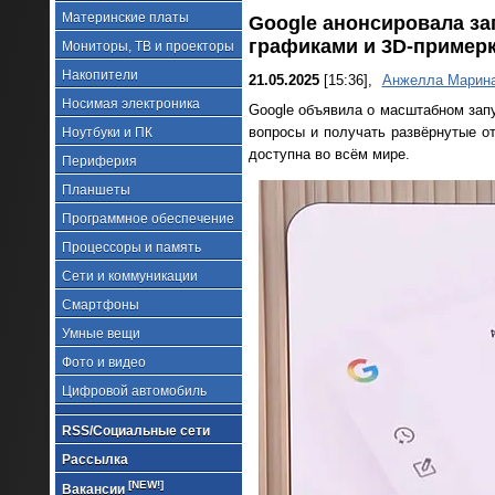
Материнские платы
Google анонсировала за
графиками и 3D-пример
Мониторы, ТВ и проекторы
Накопители
21.05.2025
[15:36],
Анжелла Марин
Носимая электроника
Google объявила о масштабном запу
вопросы и получать развёрнутые о
Ноутбуки и ПК
доступна во всём мире.
Периферия
Планшеты
Программное обеспечение
Процессоры и память
Сети и коммуникации
Смартфоны
Умные вещи
Фото и видео
Цифровой автомобиль
RSS/Социальные сети
Рассылка
[NEW!]
Вакансии