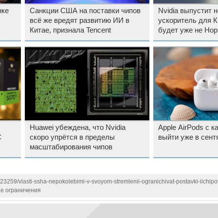
нке
Санкции США на поставки чипов
Nvidia выпустит 
всё же вредят развитию ИИ в
ускоритель для К
Китае, признала Tencent
будет уже не Hop
Huawei убеждена, что Nvidia
Apple AirPods с 
C
скоро упрётся в пределы
выйти уже в сент
масштабирования чипов
123259/vlasti-ssha-nepokolebimi-v-svoyom-stremlenii-ogranichivat-postavki-iichipov
е ограничения