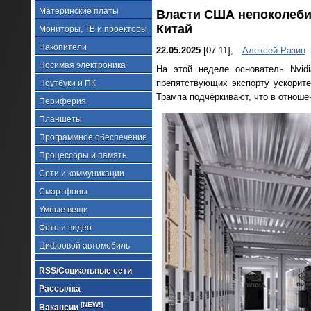
Материнские платы
Власти США непоколеби
Китай
Мониторы, ТВ и проекторы
Накопители
22.05.2025
[07:11],
Алексей Разин
Носимая электроника
На этой неделе основатель Nvid
препятствующих экспорту ускорит
Ноутбуки и ПК
Трампа подчёркивают, что в отноше
Периферия
Планшеты
Программное обеспечение
Процессоры и память
Сети и коммуникации
Смартфоны
Умные вещи
Фото и видео
Цифровой автомобиль
RSS/Социальные сети
Рассылка
[NEW!]
Вакансии