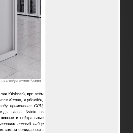
ик изображения: Nvidia
ram Krishnan), при всём
ется Китая, я убеждён,
оводу применения
GPU,
ляды главы Nvidia на
твенные и нейтральные
зовался полный набор
ем самым солидарность