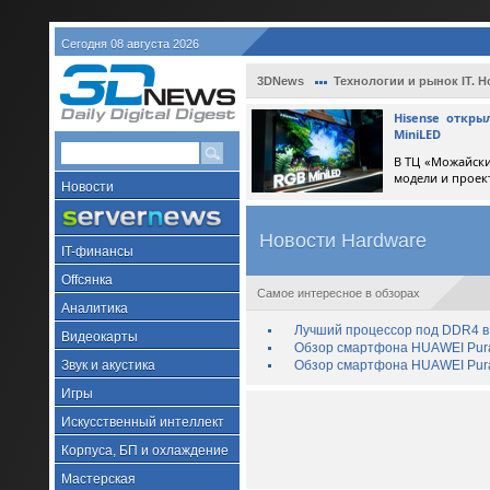
Сегодня 08 августа 2026
3DNews
Технологии и рынок IT. Н
Hisense откр
MiniLED
В ТЦ «Можайски
модели и проек
Новости
Новости Hardware
IT-финансы
Offсянка
Самое интересное в обзорах
Аналитика
Лучший процессор под DDR4 в 
Видеокарты
Обзор смартфона HUAWEI Pura 
Звук и акустика
Обзор смартфона HUAWEI Pura
Игры
Искусственный интеллект
Корпуса, БП и охлаждение
Мастерская