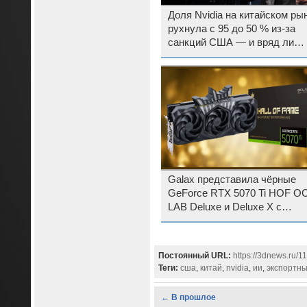
Доля Nvidia на китайском ры
рухнула с 95 до 50 % из-за
санкций США — и вряд ли
ситуация улучшится
Galax представила чёрные
GeForce RTX 5070 Ti HOF O
LAB Deluxe и Deluxe X с
заводским разгоном
Постоянный URL:
https://3dnews.ru/1
Теги:
сша
,
китай
,
nvidia
,
ии
,
экспортны
← В прошлое