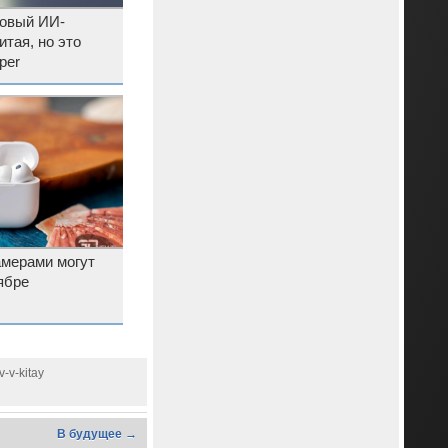
новый ИИ-
итая, но это
per
камерами могут
ябре
-v-kitay
В будущее →