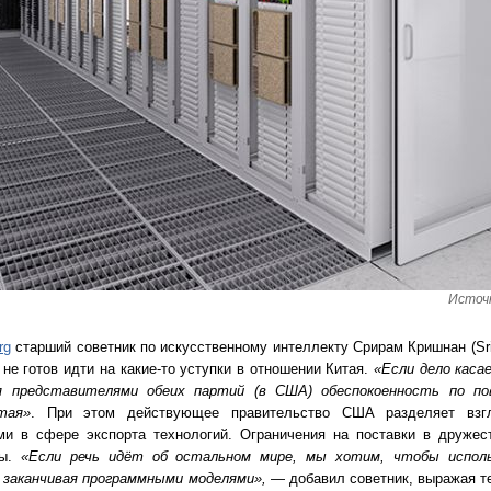
Источн
rg
старший советник по искусственному интеллекту Срирам Кришнан (Sri
не готов идти на какие-то уступки в отношении Китая.
«Если дело каса
 представителями обеих партий (в США) обеспокоенность по п
тая»
. При этом действующее правительство США разделяет взг
ми в сфере экспорта технологий. Ограничения на поставки в дружес
ны.
«Если речь идёт об остальном мире, мы хотим, чтобы исполь
 заканчивая программными моделями»,
— добавил советник, выражая т