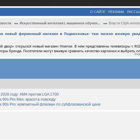
О САЙТЕ
РЕКЛАМА
РАССЫ
овости
Искусственный интеллект, машинное обучен...
Власти США непоколебимы в своём стремлен
ыла новый фирменный магазин в Подмосковье: там можно вживую увид
й двор» открылся новый магазин Hisense. В нём представлены телевизоры с RGB
торы бренда. Посетители могут вживую сравнить качество картинки и выбрать 
Ре
2026 году: AM4 против LGA 1700
90s Pro Max: красота повсюду
 90s Pro: компактный флагман по субфлагманской цене