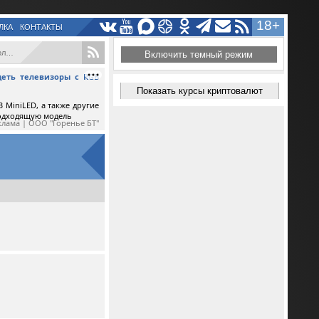
18+
ЛКА
КОНТАКТЫ
...
Включить темный режим
еть телевизоры с RGB
Показать курсы криптовалют
 MiniLED, а также другие
подходящую модель
клама | ООО "Горенье БТ"