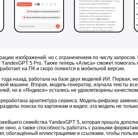
рацию изображений, но с ограничением по числу запросов.
YandexGPT 5 Pro. Также теперь «Алиса» сможет помогать не
аботает на ПК и скоро появится в мобильной версии.
 года назад, работала на базе двух моделей ИИ. Первая, 
овой машине. Вторая, модель-генератор, изучала тексты вс
елей, но в «Яндексе» остались не удовлетворены качество
реработана архитектура сервиса. Модель-рефазер замени
 разделы поиска по картинкам и видео; эта модель не тольк
новейшего семейства YandexGPT 5, которая прошла дополн
ое окно, а также способность работать с разными форматам
ет, обогащённый иллюстрациями и ссылками, чтобы пользо