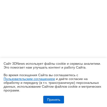
Сайт 3DNews использует файлы cookie и сервисы аналитики.
Это помогает нам улучшать контент и работу Cайта.
Во время посещения Cайта вы соглашаетесь с
Пользовательским соглашением
и даёте согласие на
✖
обработку и передачу (в т.ч. трансграничную) персональных
данных, использование Cайтом файлов cookie и метрических
программ.
Обзор игрового ноутбука ASUS ROG Zephyrus G14 GU405: пример
удачной погони за двумя зайцами
Принять