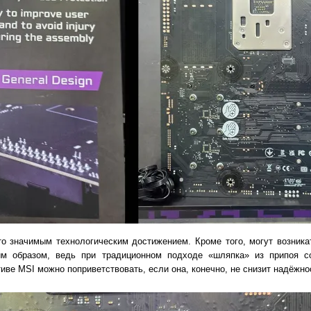
то значимым технологическим достижением. Кроме того, могут возника
им образом, ведь при традиционном подходе «шляпка» из припоя с
ивe MSI можно поприветствовать, если она, конечно, не снизит надёжно