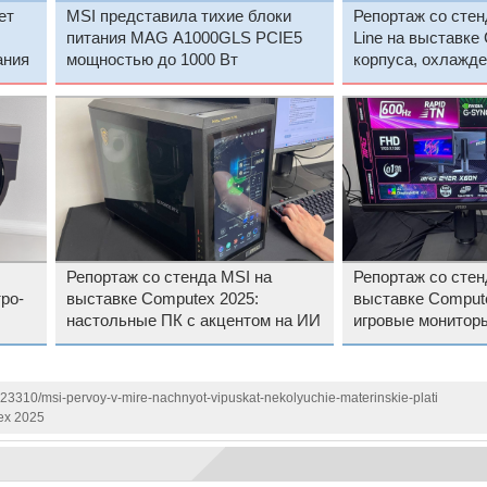
ет
MSI представила тихие блоки
Репортаж со стен
питания MAG A1000GLS PCIE5
Line на выставке
ания
мощностью до 1000 Вт
корпуса, охлажде
питания для мощ
Репортаж со стенда MSI на
Репортаж со стен
ро-
выставке Computex 2025:
выставке Compute
настольные ПК с акцентом на ИИ
игровые монитор
ко
123310/msi-pervoy-v-mire-nachnyot-vipuskat-nekolyuchie-materinskie-plati
ex 2025