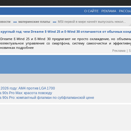
О САЙТЕ
РЕКЛАМА
РАССЫ
овости
материнские платы
MSI первой в мире начнёт выпускать некол...
круглый год: чем Dreame E-Wind 25 и E-Wind 30 отличаются от обычных ко
Dreame E-Wind 25 и E-Wind 30 предлагают не просто охлаждение, но объемн
теллектуальное управление со смартфона, систему самоочистки и эффектив
 новинках подробнее
Реклама | 
2026 году: AM4 против LGA 1700
90s Pro Max: красота повсюду
 90s Pro: компактный флагман по субфлагманской цене