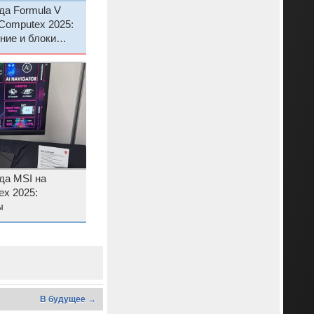
да Formula V
 Computex 2025:
ние и блоки
ных ПК
да MSI на
x 2025:
ы
В будущее →