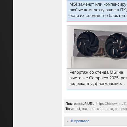
MSI заменит или компенсиру
любые комплектующие в ПК,
если их сломает её блок пит
Репортаж со стенда MSI на
выставке Computex 2025: рет
видеокарты, флагманские
материнские платы и не толь
Постоянный URL:
https://3dnews.ru/1
Теги:
msi
,
материнская плата
,
comput
← В прошлое