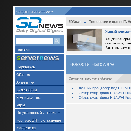
Сегодня 08 августа 2026
3DNews
Технологии и рынок IT. Н
Умный климат 
Кондиционеры 
сквозняков, ин
Рассказываем о
Новости
Новости Hardware
IT-финансы
Offсянка
Самое интересное в обзорах
Аналитика
Лучший процессор под DDR4 в 
Видеокарты
Обзор смартфона HUAWEI Pura 
Звук и акустика
Обзор смартфона HUAWEI Pura
Игры
Искусственный интеллект
Корпуса, БП и охлаждение
Мастерская