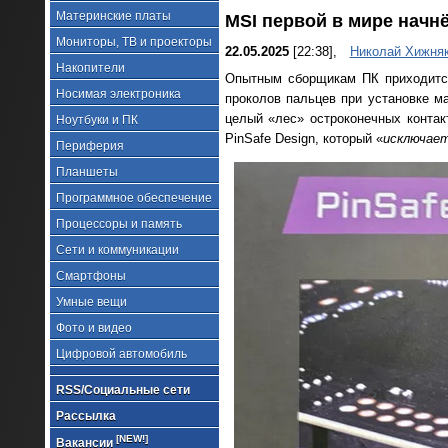
Материнские платы
MSI первой в мире начн
Мониторы, ТВ и проекторы
22.05.2025
[22:38],
Николай Хижня
Накопители
Опытным сборщикам ПК приходится
Носимая электроника
проколов пальцев при установке ма
целый «лес» остроконечных конта
Ноутбуки и ПК
PinSafe Design, который «
исключает
Периферия
Планшеты
Программное обеспечение
Процессоры и память
Сети и коммуникации
Смартфоны
Умные вещи
Фото и видео
Цифровой автомобиль
RSS/Социальные сети
Рассылка
[NEW!]
Вакансии