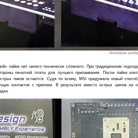
Источник изобр
ной» пайки нет ничего технически сложного. При традиционном подход
стороны печатной платы для лучшего припаивания. После пайки конт
острых пиков остаются. Судя по всему, MSI придумала новый способ
ющих контактов с припоем. В результате вместо острых шипов на о
адки.