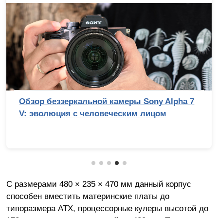
беззеркальной камеры Sony Alpha 7
Сравни
люция с человеческим лицом
смартф
С размерами 480 × 235 × 470 мм данный корпус
способен вместить материнские платы до
типоразмера ATX, процессорные кулеры высотой до