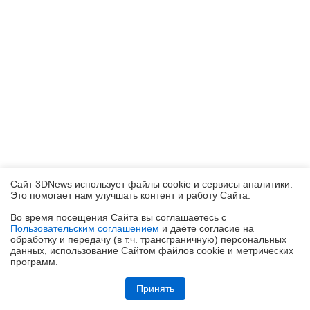
Сайт 3DNews использует файлы cookie и сервисы аналитики.
Это помогает нам улучшать контент и работу Cайта.
Во время посещения Cайта вы соглашаетесь с
Пользовательским соглашением
и даёте согласие на
✖
обработку и передачу (в т.ч. трансграничную) персональных
данных, использование Cайтом файлов cookie и метрических
программ.
Обзор игрового Tandem WOLED-монитора ASUS ROG Strix OLED
XG27AQWMG: запланированный апгрейд
Принять