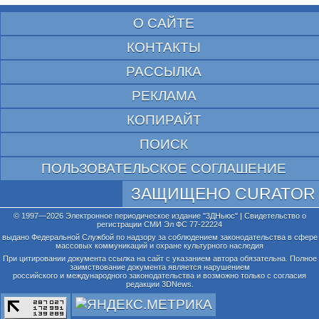
О САЙТЕ
КОНТАКТЫ
РАССЫЛКА
РЕКЛАМА
КОПИРАЙТ
ПОИСК
ПОЛЬЗОВАТЕЛЬСКОЕ СОГЛАШЕНИЕ
ЗАЩИЩЕНО CURATOR
© 1997—2026 Электронное периодическое издание "3ДНьюс" | Свидетельство о
регистрации СМИ Эл ФС 77-22224
выдано Федеральной Службой по надзору за соблюдением законодательства в сфере
массовых коммуникаций и охране культурного наследия
При цитировании документа ссылка на сайт с указанием автора обязательна. Полное
заимствование документа является нарушением
российского и международного законодательства и возможно только с согласия
редакции 3DNews.