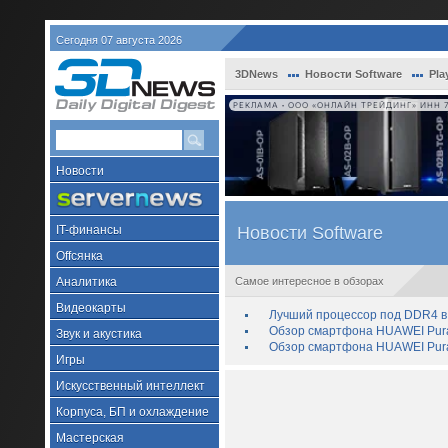
Сегодня 07 августа 2026
3DNews
Новости Software
Pla
РЕКЛАМА • ООО «ОНЛАЙН ТРЕЙДИНГ» ИНН 7
Новости
IT-финансы
Новости Software
Offсянка
Аналитика
Самое интересное в обзорах
Видеокарты
Лучший процессор под DDR4 в 
Обзор смартфона HUAWEI Pura 
Звук и акустика
Обзор смартфона HUAWEI Pura
Игры
Искусственный интеллект
Корпуса, БП и охлаждение
Мастерская