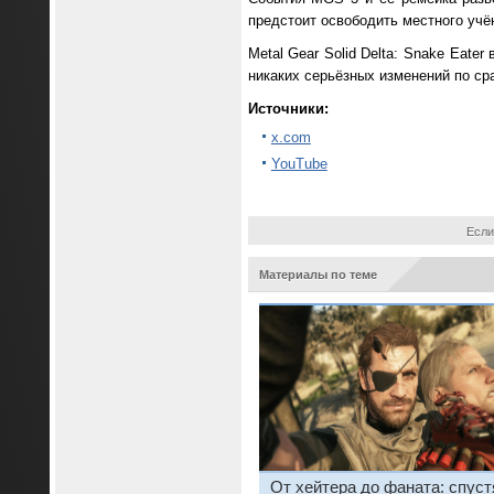
предстоит освободить местного учё
Metal Gear Solid Delta: Snake Eater
никаких серьёзных изменений по сра
Источники:
x.com
YouTube
Если
Материалы по теме
От хейтера до фаната: спуст