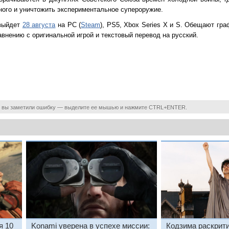
ного и уничтожить экспериментальное супероружие.
 выйдет
28 августа
на PC (
Steam
), PS5, Xbox Series X и S. Обещают граф
внению с оригинальной игрой и текстовый перевод на русский.
 вы заметили ошибку — выделите ее мышью и нажмите CTRL+ENTER.
я 10
Konami уверена в успехе миссии:
Кодзима раскрит