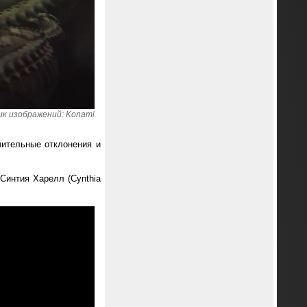
к изображений: Konami
чительные отклонения и
Синтия Харелл (Cynthia