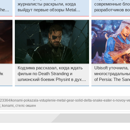
журналисты раскрыли, когда
современные бло
The
выйдут первые обзоры Metal
разработчиков во
»
Gear Solid Delta: Snake Eater
которые не знают,
автомат
Кодзима рассказал, когда ждать
Ubisoft уточнила,
йк
фильм по Death Stranding и
многострадальный
шпионский боевик Physint в духе
of Persia: The San
он
Metal Gear Solid
ы
123364/konami-pokazala-vstuplenie-metal-gear-solid-delta-snake-eater-s-novoy-v
r
,
konami
,
стелс-экшен