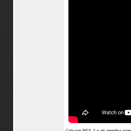
События MGS 3 и её ремейка разв