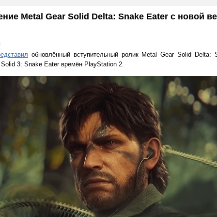
ие Metal Gear Solid Delta: Snake Eater с новой в
в
редставил
обновлённый вступительный ролик Metal Gear Solid Delta:
Solid 3: Snake Eater времён PlayStation 2.