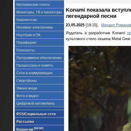
Материнские платы
Konami показала вступлен
Мониторы, ТВ и проекторы
легендарной песни
Накопители
23.05.2025
[19:15],
Михаил Романо
Носимая электроника
Издатель и разработчик Konami
п
Ноутбуки и ПК
культового стелс-экшена Metal Gear 
Периферия
Планшеты
Программное обеспечение
Процессоры и память
Сети и коммуникации
Смартфоны
Умные вещи
Фото и видео
Цифровой автомобиль
RSS/Социальные сети
Рассылка
[NEW!]
Вакансии