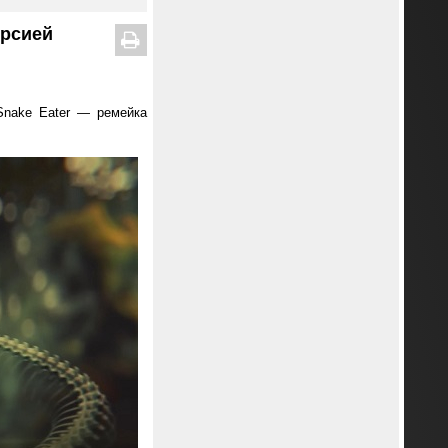
ерсией
 Snake Eater — ремейка