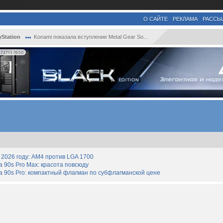
О САЙТЕ
РЕКЛАМА
РАССЫ
yStation
Konami показала вступление Metal Gear So...
727137650
2026 году: AM4 против LGA 1700
90s Pro Max: красота повсюду
 90s Pro: компактный флагман по субфлагманской цене