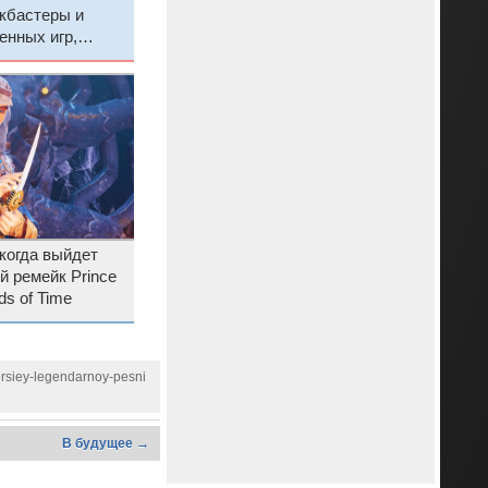
кбастеры и
енных игр,
 как разобрать
 когда выйдет
 ремейк Prince
ds of Time
ersiey-legendarnoy-pesni
В будущее →