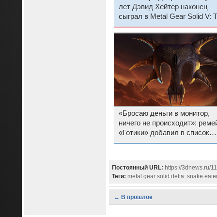
лет Дэвид Хейтер наконец
сыграл в Metal Gear Solid V: 
Phantom Pain и «всё простил
«Бросаю деньги в монитор,
ничего не происходит»: реме
«Готики» добавил в список
желаемого Steam уже милли
«Безымянных героев», а дат
выхода всё нет
Постоянный URL:
https://3dnews.ru/1
Теги:
metal gear solid delta: snake eate
← В прошлое