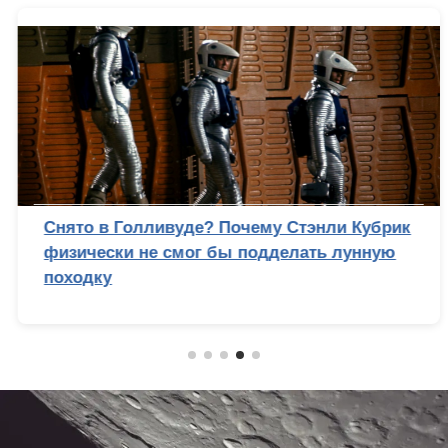
Снято в Голливуде? Почему Стэнли Кубрик
физически не смог бы подделать лунную
походку