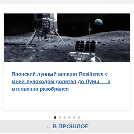
Японский лунный аппарат Resilience с
мини-луноходом долетел до Луны — и
мгновенно разобрался
← В ПРОШЛОЕ