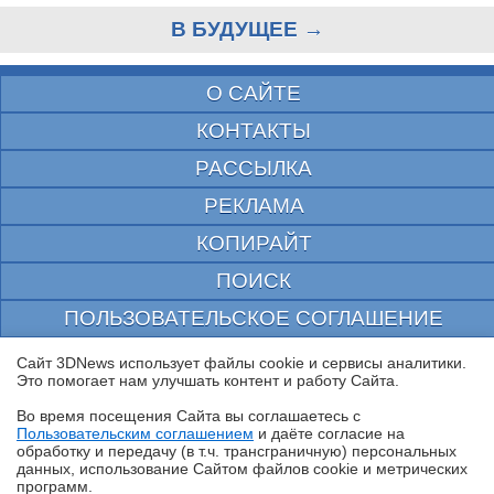
В БУДУЩЕЕ →
О САЙТЕ
КОНТАКТЫ
РАССЫЛКА
РЕКЛАМА
КОПИРАЙТ
ПОИСК
ПОЛЬЗОВАТЕЛЬСКОЕ СОГЛАШЕНИЕ
ЗАЩИЩЕНО CURATOR
Сайт 3DNews использует файлы cookie и сервисы аналитики.
Это помогает нам улучшать контент и работу Cайта.
© 1997—2026 Электронное периодическое издание "3ДНьюс" | Свидетельство о
регистрации СМИ Эл ФС 77-22224
Во время посещения Cайта вы соглашаетесь с
выдано Федеральной Службой по надзору за соблюдением законодательства в сфере
Пользовательским соглашением
и даёте согласие на
массовых коммуникаций и охране культурного наследия
✖
обработку и передачу (в т.ч. трансграничную) персональных
При цитировании документа ссылка на сайт с указанием автора обязательна. Полное
данных, использование Cайтом файлов cookie и метрических
заимствование документа является нарушением
программ.
российского и международного законодательства и возможно только с согласия