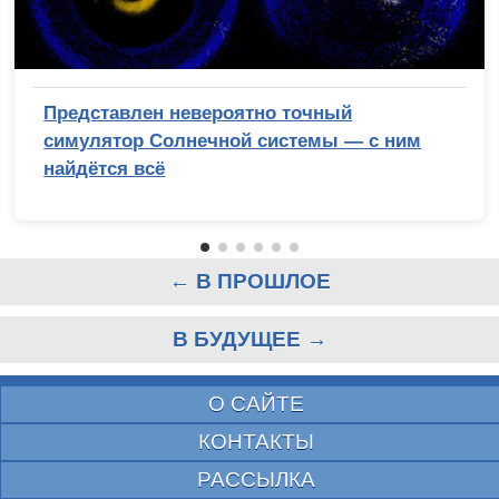
Представлен невероятно точный
симулятор Солнечной системы — с ним
найдётся всё
← В ПРОШЛОЕ
В БУДУЩЕЕ →
О САЙТЕ
КОНТАКТЫ
РАССЫЛКА