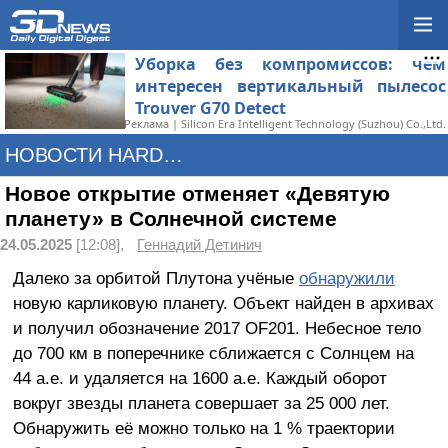
Уборка без компромиссов: чем
интересен вертикальный пылесос
Trouver G70 Detect
Реклама | Silicon Era Intelligent Technology (Suzhou) Co.,Ltd.
НОВОСТИ HARDWARE
Новое открытие отменяет «Девятую
планету» в Солнечной системе
24.05.2025
[12:08],
Геннадий Детинич
Далеко за орбитой Плутона учёные
обнаружили
новую карликовую планету. Объект найден в архивах
и получил обозначение 2017 OF201. Небесное тело
до 700 км в поперечнике сближается с Солнцем на
44 а.е. и удаляется на 1600 а.е. Каждый оборот
вокруг звезды планета совершает за 25 000 лет.
Обнаружить её можно только на 1 % траектории