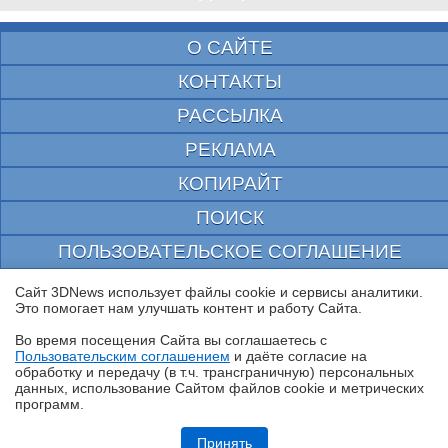
О САЙТЕ
КОНТАКТЫ
РАССЫЛКА
РЕКЛАМА
КОПИРАЙТ
ПОИСК
ПОЛЬЗОВАТЕЛЬСКОЕ СОГЛАШЕНИЕ
ЗАЩИЩЕНО CURATOR
Сайт 3DNews использует файлы cookie и сервисы аналитики.
Это помогает нам улучшать контент и работу Cайта.
© 1997—2026 Электронное периодическое издание "3ДНьюс" | Свидетельство о
регистрации СМИ Эл ФС 77-22224
Во время посещения Cайта вы соглашаетесь с
выдано Федеральной Службой по надзору за соблюдением законодательства в сфере
Пользовательским соглашением
и даёте согласие на
массовых коммуникаций и охране культурного наследия
✖
обработку и передачу (в т.ч. трансграничную) персональных
При цитировании документа ссылка на сайт с указанием автора обязательна. Полное
данных, использование Cайтом файлов cookie и метрических
заимствование документа является нарушением
программ.
российского и международного законодательства и возможно только с согласия
редакции 3DNews.
Обзор игрового QD-OLED WQHD-монитора Acer Predator X27U W1:
смена вектора
Принять