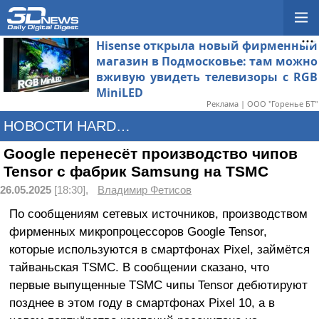
Hisense открыла новый фирменный
магазин в Подмосковье: там можно
вживую увидеть телевизоры с RGB
MiniLED
Реклама | ООО "Горенье БТ"
НОВОСТИ HARDWARE
Google перенесёт производство чипов
Tensor с фабрик Samsung на TSMC
26.05.2025
[18:30],
Владимир Фетисов
По сообщениям сетевых источников, производством
фирменных микропроцессоров Google Tensor,
которые используются в смартфонах Pixel, займётся
тайваньская TSMC. В сообщении сказано, что
первые выпущенные TSMC чипы Tensor дебютируют
позднее в этом году в смартфонах Pixel 10, а в