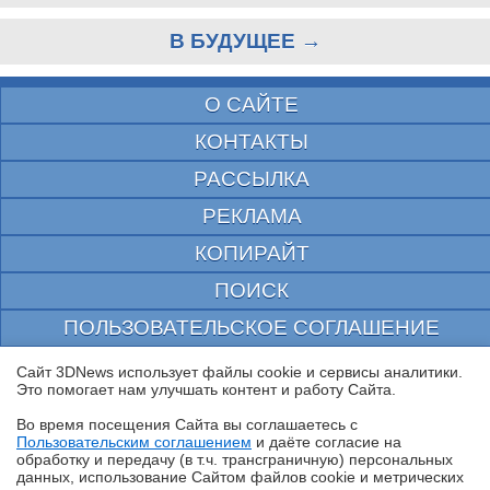
В БУДУЩЕЕ →
О САЙТЕ
КОНТАКТЫ
РАССЫЛКА
РЕКЛАМА
КОПИРАЙТ
ПОИСК
ПОЛЬЗОВАТЕЛЬСКОЕ СОГЛАШЕНИЕ
ЗАЩИЩЕНО CURATOR
Сайт 3DNews использует файлы cookie и сервисы аналитики.
Это помогает нам улучшать контент и работу Cайта.
© 1997—2026 Электронное периодическое издание "3ДНьюс" | Свидетельство о
регистрации СМИ Эл ФС 77-22224
Во время посещения Cайта вы соглашаетесь с
выдано Федеральной Службой по надзору за соблюдением законодательства в сфере
Пользовательским соглашением
и даёте согласие на
массовых коммуникаций и охране культурного наследия
✖
обработку и передачу (в т.ч. трансграничную) персональных
При цитировании документа ссылка на сайт с указанием автора обязательна. Полное
данных, использование Cайтом файлов cookie и метрических
заимствование документа является нарушением