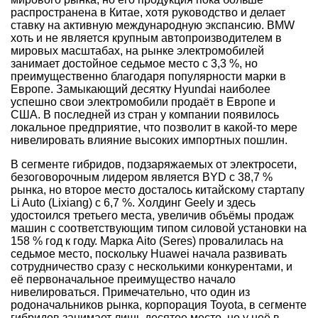
распространена в Китае, хотя руководство и делает
ставку на активную международную экспансию. BMW
хоть и не является крупным автопроизводителем в
мировых масштабах, на рынке электромобилей
занимает достойное седьмое место с 3,3 %, но
преимущественно благодаря популярности марки в
Европе. Замыкающий десятку Hyundai наиболее
успешно свои электромобили продаёт в Европе и
США. В последней из стран у компании появилось
локальное предприятие, что позволит в какой-то мере
нивелировать влияние высоких импортных пошлин.
В сегменте гибридов, подзаряжаемых от электросети,
безоговорочным лидером является BYD с 38,7 %
рынка, но второе место досталось китайскому стартапу
Li Auto (Lixiang) с 6,7 %. Холдинг Geely и здесь
удостоился третьего места, увеличив объёмы продаж
машин с соответствующим типом силовой установки на
158 % год к году. Марка Aito (Seres) провалилась на
седьмое место, поскольку Huawei начала развивать
сотрудничество сразу с несколькими конкурентами, и
её первоначальное преимущество начало
нивелироваться. Примечательно, что один из
родоначальников рынка, корпорация Toyota, в сегменте
гибридов занимает лишь десятое место, но у неё в