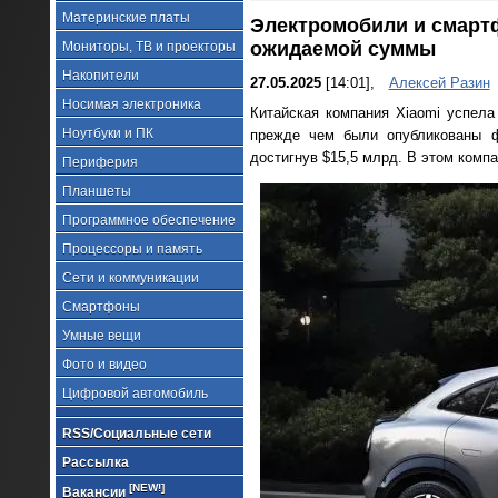
Материнские платы
Электромобили и смарт
ожидаемой суммы
Мониторы, ТВ и проекторы
Накопители
27.05.2025
[14:01],
Алексей Разин
Носимая электроника
Китайская компания Xiaomi успела
Ноутбуки и ПК
прежде чем были опубликованы ф
достигнув $15,5 млрд. В этом комп
Периферия
Планшеты
Программное обеспечение
Процессоры и память
Сети и коммуникации
Смартфоны
Умные вещи
Фото и видео
Цифровой автомобиль
RSS/Социальные сети
Рассылка
[NEW!]
Вакансии