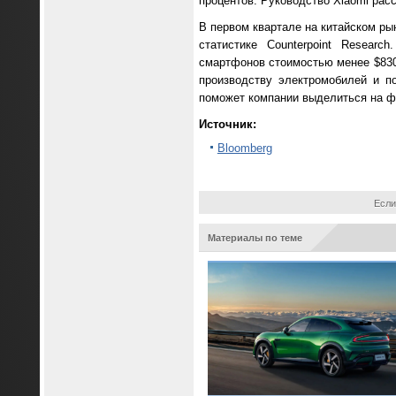
процентов. Руководство Xiaomi расс
В первом квартале на китайском ры
статистике Counterpoint Resear
смартфонов стоимостью менее $830,
производству электромобилей и п
поможет компании выделиться на фо
Источник:
Bloomberg
Если
Материалы по теме