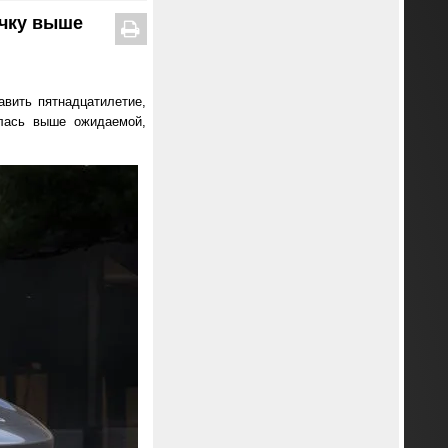
чку выше
авить пятнадцатилетие,
алась выше ожидаемой,