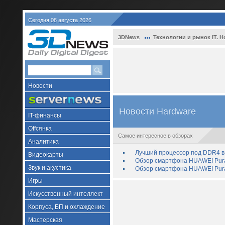
Сегодня 08 августа 2026
3DNews
Технологии и рынок IT. Н
Новости
Новости Hardware
IT-финансы
Offсянка
Самое интересное в обзорах
Аналитика
Лучший процессор под DDR4 в 
Видеокарты
Обзор смартфона HUAWEI Pura 
Звук и акустика
Обзор смартфона HUAWEI Pura
Игры
Искусственный интеллект
Корпуса, БП и охлаждение
Мастерская