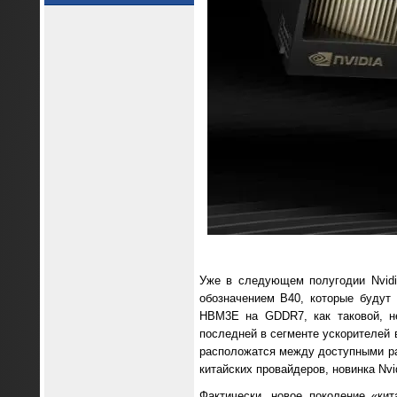
Уже в следующем полугодии Nvidi
обозначением B40, которые будут
HBM3E на GDDR7, как таковой, не
последней в сегменте ускорителей 
расположатся между доступными ран
китайских провайдеров, новинка Nvi
Фактически, новое поколение «ки