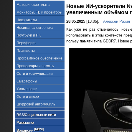
Материнские платы
Новые ИИ-ускорители Nvi
увеличенным объёмом 
Мониторы, ТВ и проекторы
Накопители
28.05.2025
[13:05],
Алексей Разин
Носимая электроника
Как уже не раз отмечалось, новые
использовать в этом контексте пре
Ноутбуки и ПК
пользу памяти типа GDDR7. Новое р
Периферия
Планшеты
Программное обеспечение
Процессоры и память
Сети и коммуникации
Смартфоны
Умные вещи
Фото и видео
Цифровой автомобиль
RSS/Социальные сети
Рассылка
[NEW!]
Вакансии