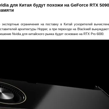
dia для Китая будут похожи на GeForce RTX 5090
памяти
 экспортные ограничения на поставку в Китай ускорителей вычислен
дставителей архитектуры Hopper, а при переходе на Blackwell вынуждаю
ешение Nvidia для китайского рынка будет основано на RTX Pro 6000.