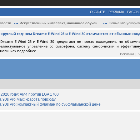
О САЙТЕ
РЕКЛАМА
РАССЫ
овости
Искусственный интеллект, машинное обучен...
Новые ИИ-ускорители Nvidia для Китая буд.
круглый год: чем Dreame E-Wind 25 и E-Wind 30 отличаются от обычных ко
Dreame E-Wind 25 и E-Wind 30 предлагают не просто охлаждение, но объемн
теллектуальное управление со смартфона, систему самоочистки и эффектив
 новинках подробнее
Реклама | 
2026 году: AM4 против LGA 1700
90s Pro Max: красота повсюду
 90s Pro: компактный флагман по субфлагманской цене