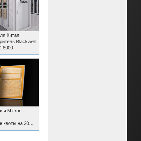
для Китая
итель Blackwell
0-8000
x и Micron
 квоты на 2027
ше нет