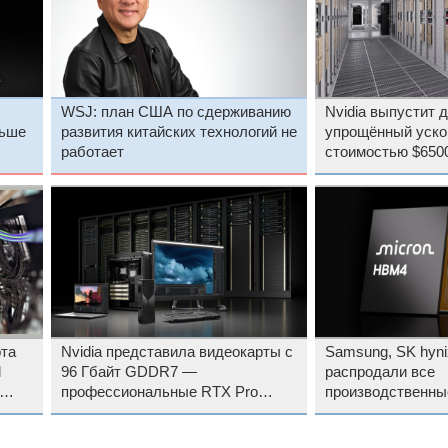
WSJ: план США по сдерживанию
Nvidia выпустит 
ньше
развития китайских технологий не
упрощённый ускор
работает
стоимостью $650
та
Nvidia представила видеокарты с
Samsung, SK hyni
l
96 Гбайт GDDR7 —
распродали все
профессиональные RTX Pro
производственные
 за
Blackwell для серверов, ПК и
год — мест боль
ноутбуков