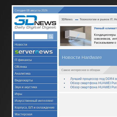
Сегодня 08 августа 2026
3DNews
Технологии и рынок IT. Н
Умный климат 
Кондиционеры 
сквозняков, ин
Рассказываем о
Новости
Новости Hardware
IT-финансы
Offсянка
Самое интересное в обзорах
Аналитика
Лучший процессор под DDR4 в 
Видеокарты
Обзор смартфона HUAWEI Pura 
Звук и акустика
Обзор смартфона HUAWEI Pura
Игры
Искусственный интеллект
Корпуса, БП и охлаждение
Мастерская