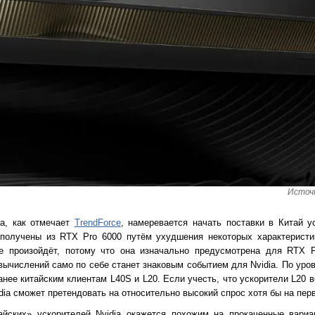
Источн
a, как отмечает
TrendForce
, намеревается начать поставки в Китай 
 получены из RTX Pro 6000 путём ухудшения некоторых характеристи
 произойдёт, потому что она изначально предусмотрена для RTX P
вычислений само по себе станет знаковым событием для Nvidia. По уро
ее китайским клиентам L40S и L20. Если учесть, что ускорители L20 
dia сможет претендовать на относительно высокий спрос хотя бы на пер
тайских» ускорителей Nvidia окажется похожим на прокаченные вариа