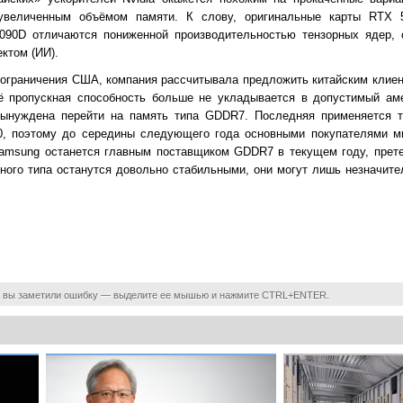
увеличенным объёмом памяти. К слову, оригинальные карты RTX 
090D отличаются пониженной производительностью тензорных ядер, 
ктом (ИИ).
е ограничения США, компания рассчитывала предложить китайским клие
 пропускная способность больше не укладывается в допустимый ам
 вынуждена перейти на память типа GDDR7. Последняя применяется т
0, поэтому до середины следующего года основными покупателями 
 Samsung останется главным поставщиком GDDR7 в текущем году, прет
ного типа останутся довольно стабильными, они могут лишь незначите
 вы заметили ошибку — выделите ее мышью и нажмите CTRL+ENTER.