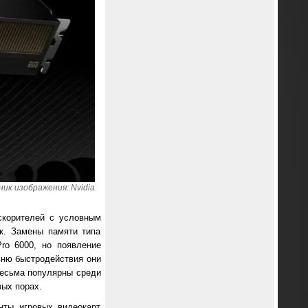
ик изображения: Nvidia
ускорителей с условным
к. Замены памяти типа
ro 6000, но появление
вню быстродействия они
весьма популярны среди
вых порах.
нты игровых видеокарт