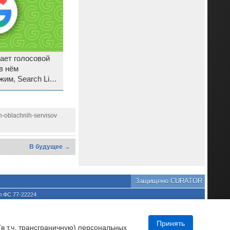
ает голосовой
 в нём
им, Search Live
h-oblachnih-servisov
В будущее →
Защищено CURATOR
л ФС 77-22224
хране культурного наследия
та является нарушением
DNews.
Принять
(в т.ч. трансграничную) персональных