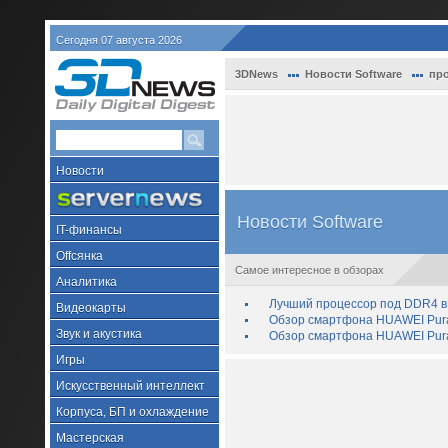
Сегодня 07 августа 2026
3DNews
Новости Software
про
Новости
Новости Software
IT-финансы
Offсянка
Самое интересное в обзорах
Аналитика
Лучший процессор под DDR4 в 
Видеокарты
Обзор смартфона HUAWEI Pura 
Звук и акустика
Обзор смартфона HUAWEI Pura
Игры
Искусственный интеллект
Корпуса, БП и охлаждение
Мастерская