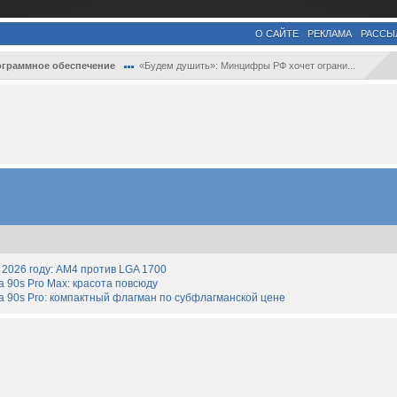
О САЙТЕ
РЕКЛАМА
РАССЫ
граммное обеспечение
«Будем душить»: Минцифры РФ хочет ограни...
2026 году: AM4 против LGA 1700
90s Pro Max: красота повсюду
 90s Pro: компактный флагман по субфлагманской цене