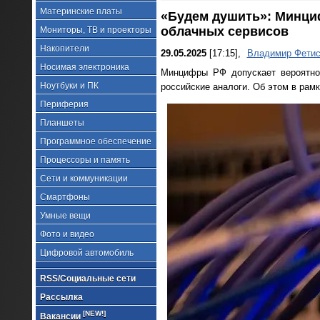
Материнские платы
«Будем душить»: Минци
облачных сервисов
Мониторы, ТВ и проекторы
Накопители
29.05.2025
[17:15],
Владимир Фетис
Носимая электроника
Минцифры РФ допускает вероятнос
Ноутбуки и ПК
российские аналоги. Об этом в рам
Периферия
Планшеты
Программное обеспечение
Процессоры и память
Сети и коммуникации
Смартфоны
Умные вещи
Фото и видео
Цифровой автомобиль
RSS/Социальные сети
Рассылка
[NEW!]
Вакансии