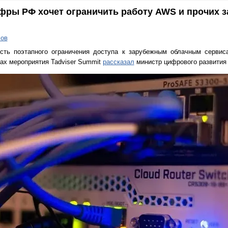
фры РФ хочет ограничить работу AWS и прочих 
ов
ть поэтапного ограничения доступа к зарубежным облачным сервис
ках мероприятия Tadviser Summit
рассказал
министр цифрового развития