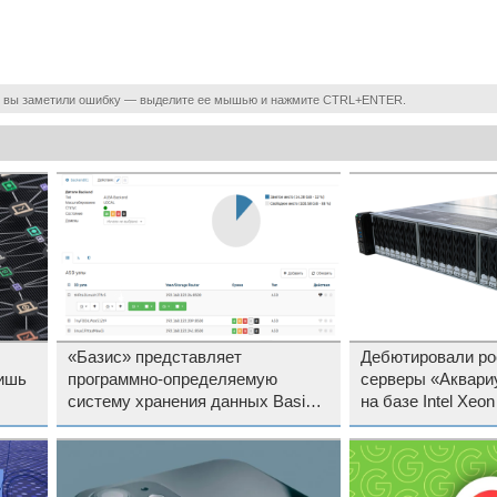
 вы заметили ошибку — выделите ее мышью и нажмите CTRL+ENTER.
«Базис» представляет
Дебютировали ро
лишь
программно-определяемую
серверы «Аквари
систему хранения данных Basis
на базе Intel Xeo
SDS 2.0