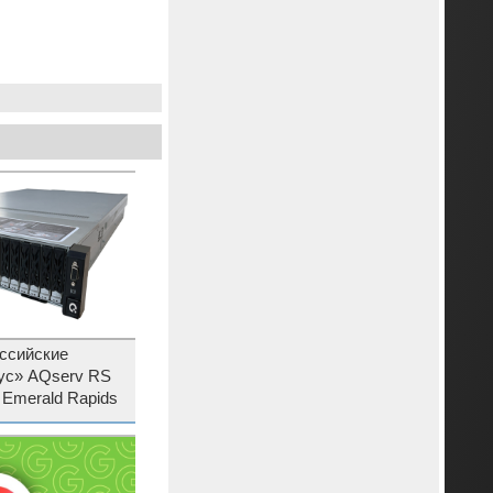
ссийские
ус» AQserv RS
n Emerald Rapids