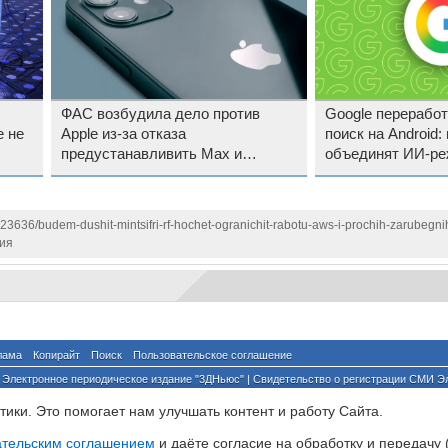
ФАС возбудила дело против
Google переработ
е не
Apple из-за отказа
поиск на Android:
предустанавливить Max и
объединят ИИ-реж
RuStore на iPhone
и поиск музыки
123636/budem-dushit-mintsifri-rf-hochet-ogranichit-rabotu-aws-i-prochih-zarubegni
ия
лама
Копирайт
Поиск
Пользовательское соглашение
Электронное периодическое издание "3ДНьюс" | Свидетельство о регистрации СМИ Э
й по надзору за соблюдением законодательства в сфере массовых коммуникаций и о
ики. Это помогает нам улучшать контент и работу Cайта.
ента ссылка на сайт с указанием автора обязательна. Полное заимствование докумен
йского и международного законодательства и возможно только с согласия редакции 3
ательским соглашением
и даёте согласие на обработку и передачу 