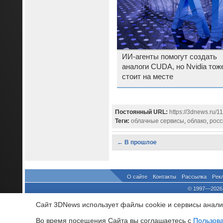
ИИ-агенты помогут создать
аналоги CUDA, но Nvidia тож
стоит на месте
Постоянный URL:
https://3dnews.ru/1
Теги:
облачные сервисы
,
облако
,
росс
← В прошлое
О сайте
Контакты
Рассылка
Рек
© 1997—2026 
выдано Федеральной Службо
Сайт 3DNews использует файлы cookie и сервисы аналит
При цитировании докум
росси
Во время посещения Cайта вы соглашаетесь с
Пользов