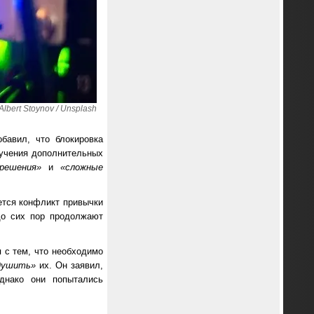
bert Stoynov / Unsplash
бавил, что блокировка
лучения дополнительных
решения»
и
«сложные
яется конфликт привычки
до сих пор продолжают
 с тем, что необходимо
душить»
их. Он заявил,
днако они попытались